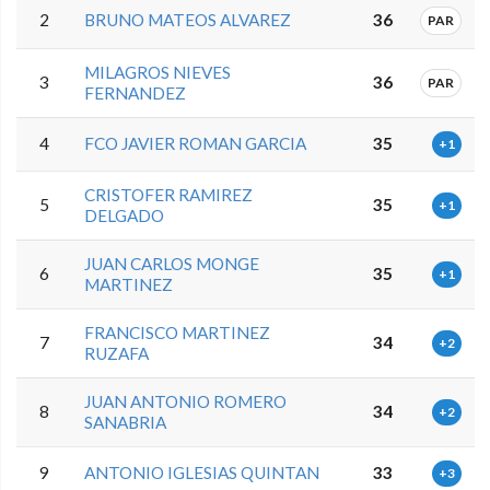
2
BRUNO MATEOS ALVAREZ
36
PAR
MILAGROS NIEVES
3
36
PAR
FERNANDEZ
4
FCO JAVIER ROMAN GARCIA
35
+1
CRISTOFER RAMIREZ
5
35
+1
DELGADO
JUAN CARLOS MONGE
6
35
+1
MARTINEZ
FRANCISCO MARTINEZ
7
34
+2
RUZAFA
JUAN ANTONIO ROMERO
8
34
+2
SANABRIA
9
ANTONIO IGLESIAS QUINTAN
33
+3