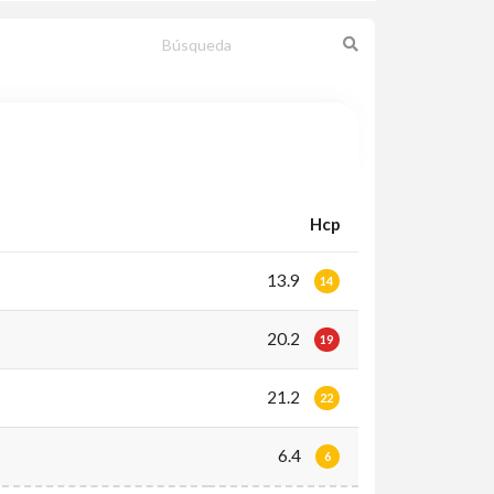
Hcp
13.9
14
20.2
19
21.2
22
6.4
6