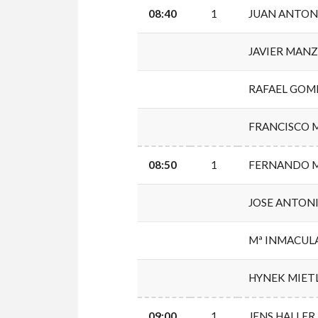
08:40
1
JUAN ANTON
JAVIER MAN
RAFAEL GOM
FRANCISCO 
08:50
1
FERNANDO 
JOSE ANTON
Mª INMACUL
HYNEK MIET
09:00
1
JENS HALLER