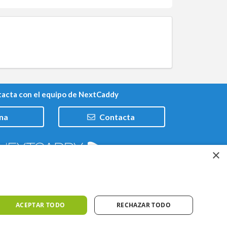
acta con el equipo de NextCaddy
na
Contacta
×
Trabaja con nosotros
ACEPTAR TODO
RECHAZAR TODO