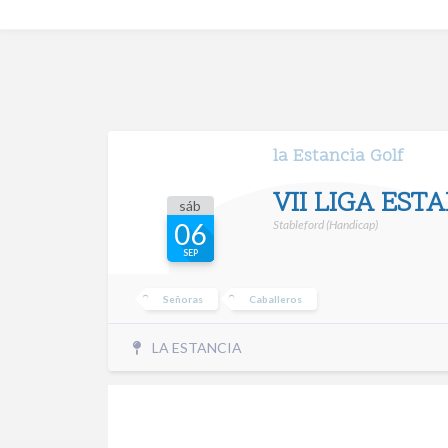
la Estancia Golf
VII LIGA EST
sáb
Stableford (Handicap)
06
SEP
Señoras
Caballeros
LA ESTANCIA