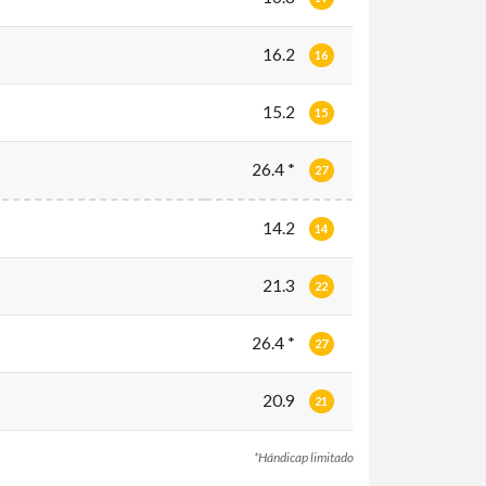
16.2
16
15.2
15
26.4 *
27
14.2
14
21.3
22
26.4 *
27
20.9
21
*Hándicap limitado