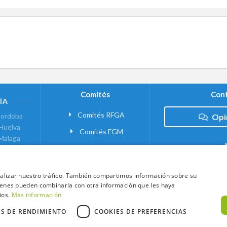
Comités
Cont
ÍA
Comités RFGA
ordoba
Opi
Huelva
Comités FGM
Malaga
ranada
VANTE
analizar nuestro tráfico. También compartimos información sobre su
quienes pueden combinarla con otra información que les haya
 MADRID
ios.
Más información
ES DE RENDIMIENTO
COOKIES DE PREFERENCIAS