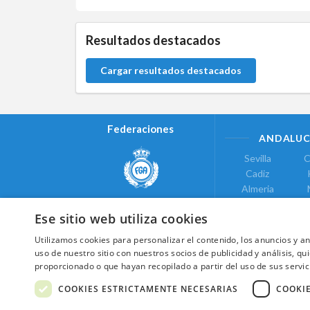
5.9.46.1
Resultados destacados
Cargar resultados destacados
Federaciones
ANDALUC
Sevilla
C
Cadiz
Almeria
Real Federación Andaluza de
Jaen
G
Golf
Ese sitio web utiliza cookies
ÁREA DE LE
Utilizamos cookies para personalizar el contenido, los anuncios y 
Valencia
uso de nuestro sitio con nuestros socios de publicidad y análisis, 
COMUNIDAD DE
proporcionado o que hayan recopilado a partir del uso de sus servic
Federación de Golf de Madrid
Madrid
COOKIES ESTRICTAMENTE NECESARIAS
COOKI