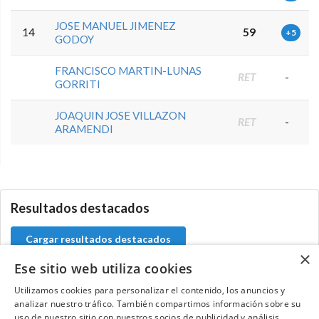
JOSE MANUEL JIMENEZ
14
59
+5
GODOY
FRANCISCO MARTIN-LUNAS
RET
-
GORRITI
JOAQUIN JOSE VILLAZON
RET
-
ARAMENDI
5.9.46.1
Resultados destacados
Cargar resultados destacados
×
Ese sitio web utiliza cookies
Utilizamos cookies para personalizar el contenido, los anuncios y
analizar nuestro tráfico. También compartimos información sobre su
Contacta con el equipo de NextCaddy
uso de nuestro sitio con nuestros socios de publicidad y análisis,