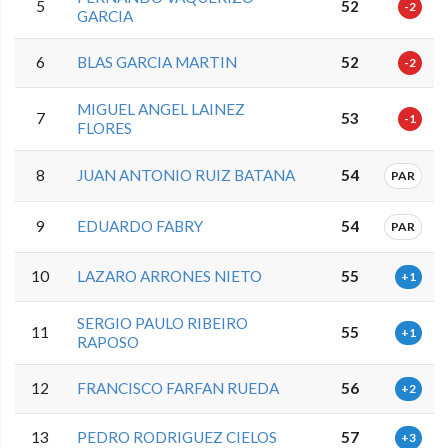
5
52
-2
GARCIA
6
BLAS GARCIA MARTIN
52
-2
MIGUEL ANGEL LAINEZ
7
53
-1
FLORES
8
JUAN ANTONIO RUIZ BATANA
54
PAR
9
EDUARDO FABRY
54
PAR
10
LAZARO ARRONES NIETO
55
+1
SERGIO PAULO RIBEIRO
11
55
+1
RAPOSO
12
FRANCISCO FARFAN RUEDA
56
+2
13
PEDRO RODRIGUEZ CIELOS
57
+3