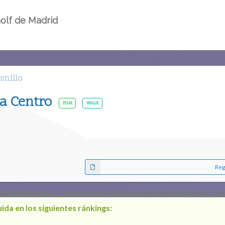
olf de Madrid
snillo
za Centro
FGM
WAGR
Reg
ida en los siguientes ránkings: