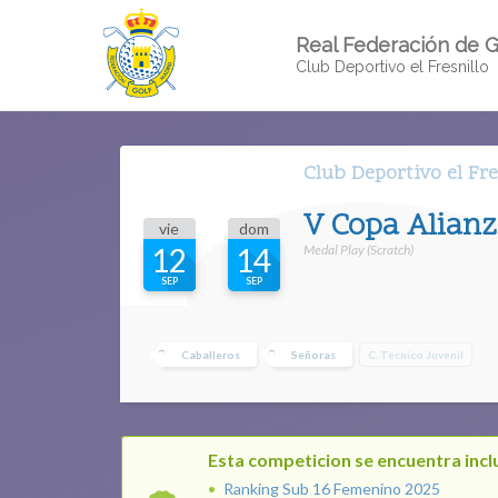
Real Federación de G
Club Deportivo el Fresnillo
Club Deportivo el Fre
V Copa Alian
vie
dom
Medal Play (Scratch)
12
14
SEP
SEP
Caballeros
Señoras
C. Técnico Juvenil
Esta competicion se encuentra inclu
Ranking Sub 16 Femenino 2025