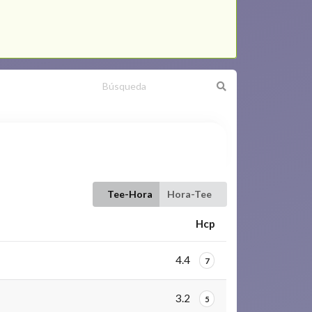
Tee-Hora
Hora-Tee
Hcp
4.4
7
3.2
5