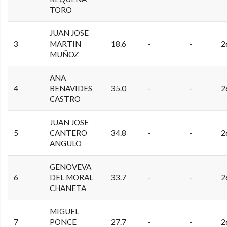
TORO
JUAN JOSE
3
MARTIN
18.6
-
-
2
MUÑOZ
ANA
4
BENAVIDES
35.0
-
-
2
CASTRO
JUAN JOSE
5
CANTERO
34.8
-
-
2
ANGULO
GENOVEVA
6
DEL MORAL
33.7
-
-
2
CHANETA
MIGUEL
7
PONCE
27.7
-
-
2