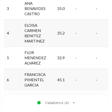
ANA
3
BENAVIDES
35.0
-
-
CASTRO
ELOISA
CARMEN
4
35.2
-
-
BENITEZ
MARTINEZ
FLOR
5
MENENDEZ
32.9
-
-
ALVAREZ
FRANCISCA
6
PIMENTEL
45.1
-
-
GARCIA
Caballeros (6)