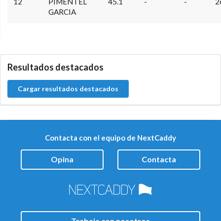
12
PIMENTEL
45.1
-
-
2
GARCIA
5.9.46.1
Resultados destacados
Cargar resultados destacados
Contacta con el equipo de NextCaddy
Opina
Contacta
Trabaja con nosotros