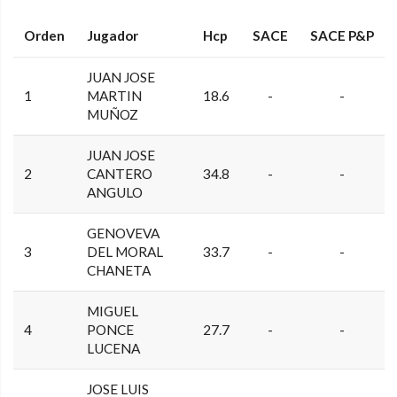
Orden
Jugador
Hcp
SACE
SACE P&P
JUAN JOSE
1
MARTIN
18.6
-
-
MUÑOZ
JUAN JOSE
2
CANTERO
34.8
-
-
ANGULO
GENOVEVA
3
DEL MORAL
33.7
-
-
CHANETA
MIGUEL
4
PONCE
27.7
-
-
LUCENA
JOSE LUIS