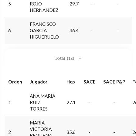
5
ROJO
29.7
-
-
HERNANDEZ
FRANCISCO
6
GARCIA
36.4
-
-
HIGUERUELO
Total (12)
Orden
Jugador
Hcp
SACE
SACE P&P
F
ANA MARIA
1
RUIZ
27.1
-
-
2
TORRES
MARIA
VICTORIA
2
35.6
-
-
2
REQUENA