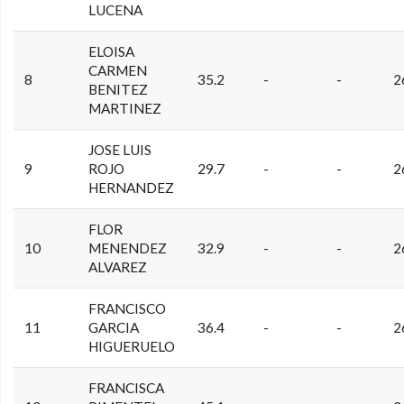
LUCENA
ELOISA
CARMEN
8
35.2
-
-
2
BENITEZ
MARTINEZ
JOSE LUIS
9
ROJO
29.7
-
-
2
HERNANDEZ
FLOR
10
MENENDEZ
32.9
-
-
2
ALVAREZ
FRANCISCO
11
GARCIA
36.4
-
-
2
HIGUERUELO
FRANCISCA