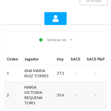
en el club
Señoras (6)
Orden
Jugador
Hcp
SACE
SACE P&P
ANA MARIA
1
27.1
-
-
RUIZ TORRES
MARIA
VICTORIA
2
35.6
-
-
REQUENA
TORO