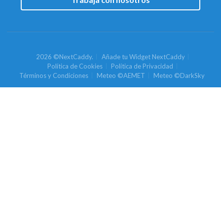
2026 ©NextCaddy.
Añade tu Widget NextCaddy
Política de Cookies
Política de Privacidad
Términos y Condiciones
Meteo ©AEMET
Meteo ©DarkSky