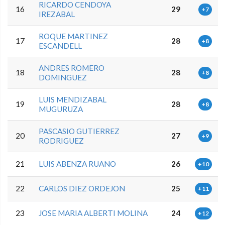
RICARDO CENDOYA
16
29
+7
IREZABAL
ROQUE MARTINEZ
17
28
+8
ESCANDELL
ANDRES ROMERO
18
28
+8
DOMINGUEZ
LUIS MENDIZABAL
19
28
+8
MUGURUZA
PASCASIO GUTIERREZ
20
27
+9
RODRIGUEZ
21
LUIS ABENZA RUANO
26
+10
22
CARLOS DIEZ ORDEJON
25
+11
23
JOSE MARIA ALBERTI MOLINA
24
+12