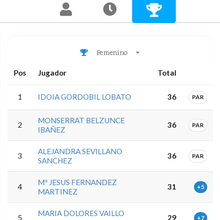
Femenino
Pos
Jugador
Total
1
IDOIA GORDOBIL LOBATO
36
PAR
MONSERRAT BELZUNCE
2
36
PAR
IBAÑEZ
ALEJANDRA SEVILLANO
3
36
PAR
SANCHEZ
Mª JESUS FERNANDEZ
4
31
+5
MARTINEZ
MARIA DOLORES VAILLO
5
29
+7