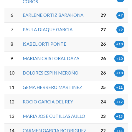
COBOS
6
EARLENE ORTIZ BARAHONA
29
+7
7
PAULA DIAQUE GARCIA
27
+9
8
ISABEL ORTI PONTE
26
+10
9
MARIAN CRISTOBAL DAZA
26
+10
10
DOLORES ESPIN MEROÑO
26
+10
11
GEMA HERRERO MARTINEZ
25
+11
12
ROCIO GARCIA DEL REY
24
+12
13
MARIA JOSE CUTILLAS AULLO
23
+13
14
CARMEN GARCIA RODRIGUEZ
22
+14