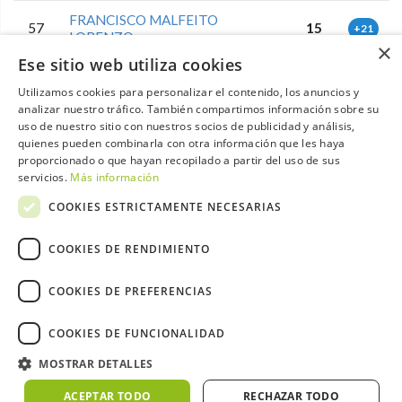
FRANCISCO MALFEITO
57
15
+21
LORENZO
×
Ese sitio web utiliza cookies
58
JUAN IGLESIAS LAGO
15
+21
Utilizamos cookies para personalizar el contenido, los anuncios y
analizar nuestro tráfico. También compartimos información sobre su
JOSE RAMON RODRIGUEZ
uso de nuestro sitio con nuestros socios de publicidad y análisis,
59
15
+21
SALORT
quienes pueden combinarla con otra información que les haya
proporcionado o que hayan recopilado a partir del uso de sus
servicios.
Más información
60
MANUELA PARRALO MARCOS
14
+22
COOKIES ESTRICTAMENTE NECESARIAS
FRANCISCO JAVIER GARCIA
61
14
+22
SANCHEZ
COOKIES DE RENDIMIENTO
62
ELIZABETH DUMOIS LEON
13
+23
COOKIES DE PREFERENCIAS
63
JUAN VILLARREAL CARO
13
+23
COOKIES DE FUNCIONALIDAD
MOSTRAR DETALLES
JOSE MANUEL CASTILLO
64
13
+23
RODRIGUEZ
ACEPTAR TODO
RECHAZAR TODO