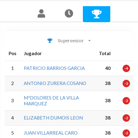
Supersenior
Pos
Jugador
Total
1
PATRICIO BARRIOS GARCIA
40
-4
2
ANTONIO ZURERA COSANO
38
-2
MªDOLORES DE LA VILLA
3
38
-2
MARQUEZ
4
ELIZABETH DUMOIS LEON
38
-2
5
JUAN VILLARREAL CARO
38
-2