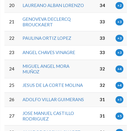
20
LAUREANO ALBAN LORENZO
34
+2
GENOVEVA DECLERCQ
21
33
+3
BROUCKAERT
22
PAULINA ORTIZ LOPEZ
33
+3
23
ANGEL CHAVES VINAGRE
33
+3
MIGUEL ANGEL MORA
24
32
+4
MUÑOZ
25
JESUS DE LA CORTE MOLINA
32
+4
26
ADOLFO VILLAR GUIMERANS
31
+5
JOSE MANUEL CASTILLO
27
31
+5
RODRIGUEZ