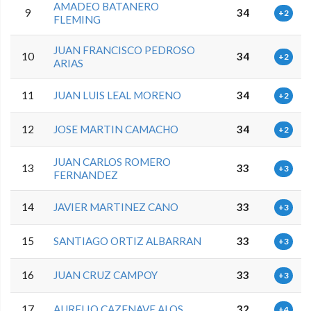
AMADEO BATANERO
9
34
+2
FLEMING
JUAN FRANCISCO PEDROSO
10
34
+2
ARIAS
11
JUAN LUIS LEAL MORENO
34
+2
12
JOSE MARTIN CAMACHO
34
+2
JUAN CARLOS ROMERO
13
33
+3
FERNANDEZ
14
JAVIER MARTINEZ CANO
33
+3
15
SANTIAGO ORTIZ ALBARRAN
33
+3
16
JUAN CRUZ CAMPOY
33
+3
17
AURELIO CAZENAVE ALOS
32
+4