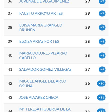
36
JUVENAL DE VEGA JIMENEZ
29
+7
37
FAUSTO ARROYO ARTES
29
+7
LUISA MARIA GRANGED
38
29
+7
BRUÑEN
39
ELOISA ARIAS FORTES
28
+8
MARIA DOLORES PIZARRO
40
28
+8
CABELLO
41
SALVADOR GOMEZ VILLEGAS
27
+9
MIGUEL ANGEL DEL ARCO
42
26
+10
OSUNA
43
JOSE ALVAREZ CHECA
25
+11
Mª TERESA FIGUEROA DE LA
44
25
+11