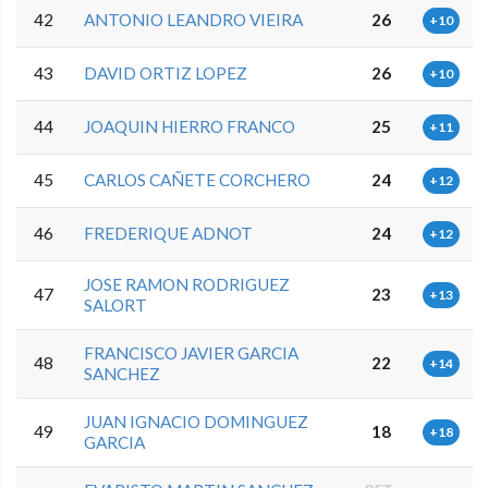
42
ANTONIO LEANDRO VIEIRA
26
+10
43
DAVID ORTIZ LOPEZ
26
+10
44
JOAQUIN HIERRO FRANCO
25
+11
45
CARLOS CAÑETE CORCHERO
24
+12
46
FREDERIQUE ADNOT
24
+12
JOSE RAMON RODRIGUEZ
47
23
+13
SALORT
FRANCISCO JAVIER GARCIA
48
22
+14
SANCHEZ
JUAN IGNACIO DOMINGUEZ
49
18
+18
GARCIA