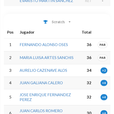
EVARISTO MARTIN SANCHEZ
RET
-
Scratch
Pos
Jugador
Total
1
FERNANDO ALONSO OSES
36
PAR
2
MARIA LUISA ARTES SANCHIS
36
PAR
3
AURELIO CAZENAVE ALOS
34
+2
4
JUAN GALIANA CALERO
32
+4
JOSE ENRIQUE FERNANDEZ
5
32
+4
PEREZ
JUAN CARLOS ROMERO
6
30
+6