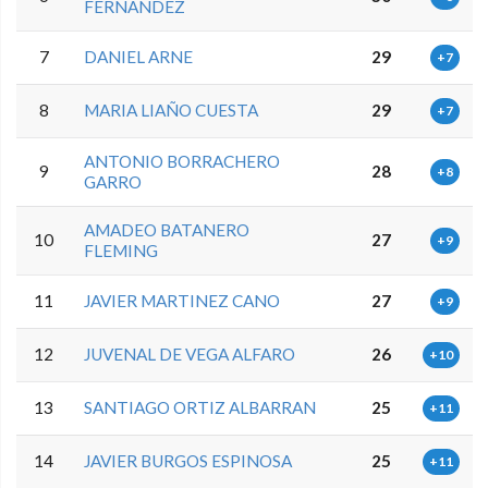
FERNANDEZ
7
DANIEL ARNE
29
+7
8
MARIA LIAÑO CUESTA
29
+7
ANTONIO BORRACHERO
9
28
+8
GARRO
AMADEO BATANERO
10
27
+9
FLEMING
11
JAVIER MARTINEZ CANO
27
+9
12
JUVENAL DE VEGA ALFARO
26
+10
13
SANTIAGO ORTIZ ALBARRAN
25
+11
14
JAVIER BURGOS ESPINOSA
25
+11