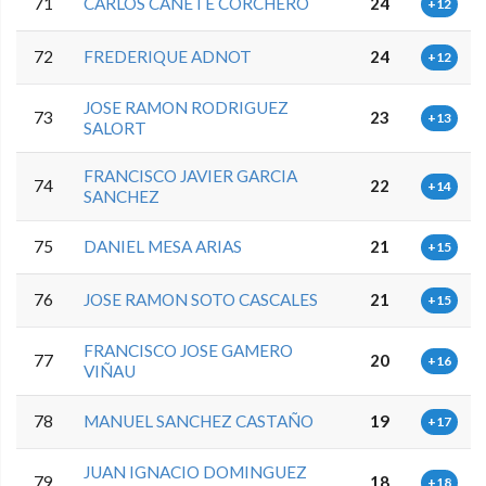
71
CARLOS CAÑETE CORCHERO
24
+12
72
FREDERIQUE ADNOT
24
+12
JOSE RAMON RODRIGUEZ
73
23
+13
SALORT
FRANCISCO JAVIER GARCIA
74
22
+14
SANCHEZ
75
DANIEL MESA ARIAS
21
+15
76
JOSE RAMON SOTO CASCALES
21
+15
FRANCISCO JOSE GAMERO
77
20
+16
VIÑAU
78
MANUEL SANCHEZ CASTAÑO
19
+17
JUAN IGNACIO DOMINGUEZ
79
18
+18