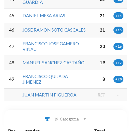
GUARDIA
45
DANIEL MESA ARIAS
21
+15
46
JOSE RAMON SOTO CASCALES
21
+15
FRANCISCO JOSE GAMERO
47
20
+16
VIÑAU
48
MANUEL SANCHEZ CASTAÑO
19
+17
FRANCISCO QUIJADA
49
8
+28
JIMENEZ
JUAN MARTIN FIGUEROA
RET
-
1º Categoria
Pos
Jugador
Total