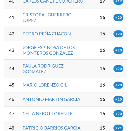
40
CARLOS CAÑETE CORCHERO
17
+19
CRISTOBAL GUERRERO
41
16
+20
LOPEZ
42
PEDRO PEÑA CHACON
16
+20
JORGE ESPINOSA DE LOS
43
16
+20
MONTEROS GONZALEZ
PAULA RODRIGUEZ
44
16
+20
GONZALEZ
45
MARIO LORENZO GIL
16
+20
46
ANTONIO MARTIN GARCIA
16
+20
47
CELIA NEBOT LORENTE
16
+20
48
PATRICIO BARRIOS GARCIA
15
+21