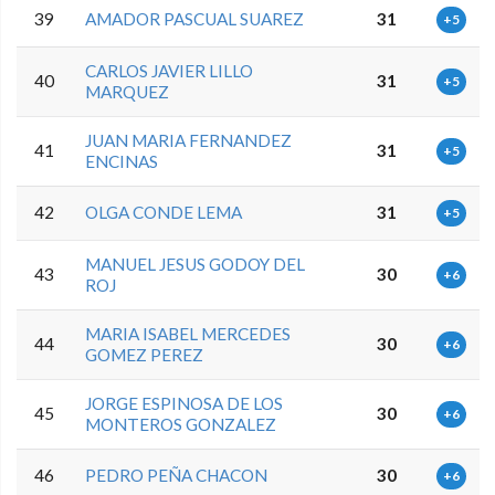
39
AMADOR PASCUAL SUAREZ
31
+5
CARLOS JAVIER LILLO
40
31
+5
MARQUEZ
JUAN MARIA FERNANDEZ
41
31
+5
ENCINAS
42
OLGA CONDE LEMA
31
+5
MANUEL JESUS GODOY DEL
43
30
+6
ROJ
MARIA ISABEL MERCEDES
44
30
+6
GOMEZ PEREZ
JORGE ESPINOSA DE LOS
45
30
+6
MONTEROS GONZALEZ
46
PEDRO PEÑA CHACON
30
+6