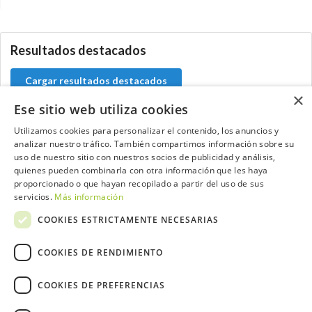
0.0.0
Resultados destacados
Cargar resultados destacados
×
Ese sitio web utiliza cookies
Utilizamos cookies para personalizar el contenido, los anuncios y
analizar nuestro tráfico. También compartimos información sobre su
Contacta con el equipo de NextCaddy
uso de nuestro sitio con nuestros socios de publicidad y análisis,
quienes pueden combinarla con otra información que les haya
Opina
Contacta
proporcionado o que hayan recopilado a partir del uso de sus
servicios.
Más información
COOKIES ESTRICTAMENTE NECESARIAS
COOKIES DE RENDIMIENTO
Trabaja con nosotros
COOKIES DE PREFERENCIAS