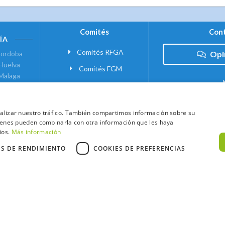
Comités
Cont
ÍA
Comités RFGA
ordoba
Opi
Huelva
Comités FGM
Malaga
ranada
VANTE
analizar nuestro tráfico. También compartimos información sobre su
quienes pueden combinarla con otra información que les haya
 MADRID
ios.
Más información
ES DE RENDIMIENTO
COOKIES DE PREFERENCIAS
xtCaddy
Política de Cookies
Política de Privacidad
Términos y Condic