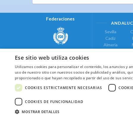
Federaciones
ANDALUC
Sevilla
C
Cadiz
Almeria
Real Federación Andaluza de
Jaen
G
Golf
Ese sitio web utiliza cookies
ÁREA DE LE
Utilizamos cookies para personalizar el contenido, los anuncios y 
Valencia
uso de nuestro sitio con nuestros socios de publicidad y análisis, 
COMUNIDAD DE
proporcionado o que hayan recopilado a partir del uso de sus servic
Federación de Golf de Madrid
Madrid
COOKIES ESTRICTAMENTE NECESARIAS
COOKI
COOKIES DE FUNCIONALIDAD
MOSTRAR DETALLES
2026 ©NextCaddy.
Añade tu Widget Ne