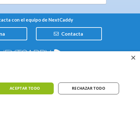
acta con el equipo de NextCaddy
na
Contacta
×
Trabaja con nosotros
ACEPTAR TODO
RECHAZAR TODO
iones
Meteo ©AEMET
Meteo ©DarkSky