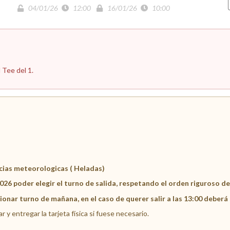
04/01/26
12:00
16/01/26
10:00
l Tee del 1.
cias meteorologicas ( Heladas)
26 poder elegir el turno de salida, respetando el orden riguroso de 
cionar turno de mañana, en el caso de querer salir a las 13:00 deberá
 y entregar la tarjeta física si fuese necesario.