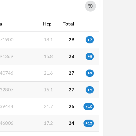
a
Hcp
Total
71900
18.1
29
+7
91369
15.8
28
+8
40746
21.6
27
+9
32807
15.1
27
+9
39444
21.7
26
+10
46806
17.2
24
+12