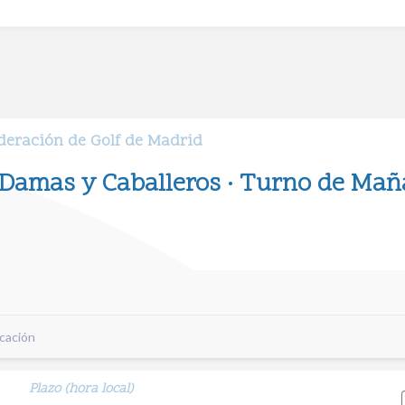
ederación de Golf de Madrid
Damas y Caballeros · Turno de Mañ
cación
Plazo (hora local)