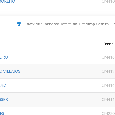
 MORENO
CM410
Individual Señoras Femenino Handicap General
Licenci
NDRO
CM416
 VILLAJOS
CM419
UEZ
CM416
SSER
CM416
ES
CM220