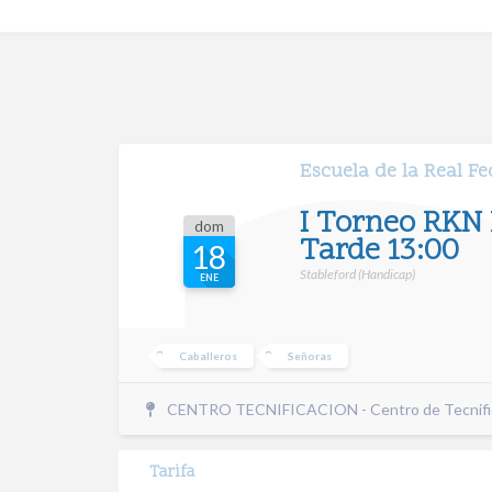
Escuela de la Real F
I Torneo RKN 
dom
Tarde 13:00
18
Stableford (Handicap)
ENE
Caballeros
Señoras
CENTRO TECNIFICACION - Centro de Tecnifi
Tarifa