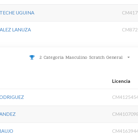
TECHE UGUINA
CM417
ZALEZ LANUZA
CM872
2 Categoria Masculino Scratch General
Licencia
RODRIGUEZ
CM412545
NANDEZ
CM410709
RAUJO
CM416394