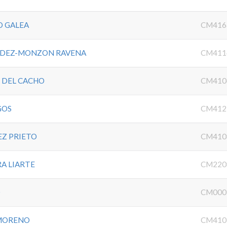
O GALEA
CM416
NDEZ-MONZON RAVENA
CM411
 DEL CACHO
CM410
GOS
CM412
Z PRIETO
CM410
A LIARTE
CM220
O
CM000
 MORENO
CM410