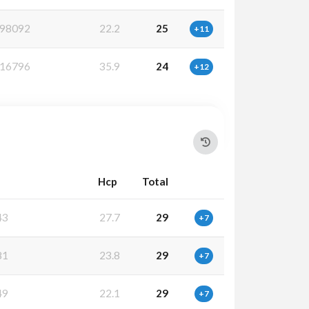
98092
22.2
25
+11
16796
35.9
24
+12
Hcp
Total
43
27.7
29
+7
81
23.8
29
+7
49
22.1
29
+7