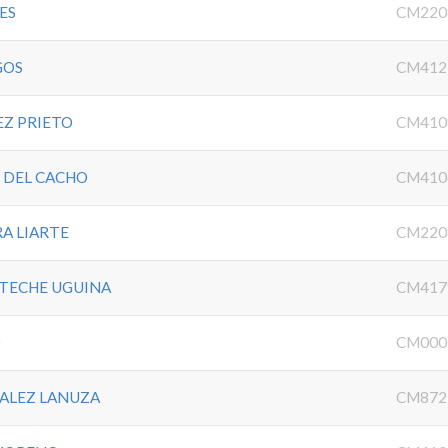
ES
CM220
GOS
CM412
Z PRIETO
CM410
 DEL CACHO
CM410
A LIARTE
CM220
TECHE UGUINA
CM417
O
CM000
ZALEZ LANUZA
CM872