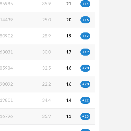
85985
35.9
21
+15
14439
25.0
20
+16
80902
28.9
19
+17
63031
30.0
17
+19
85984
32.5
16
+20
98092
22.2
16
+20
19801
34.4
14
+22
16796
35.9
11
+25