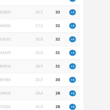
32807
15.1
33
+3
46806
17.2
32
+4
63031
30.0
32
+4
14439
25.0
31
+5
80902
28.9
31
+5
85984
32.5
30
+6
19801
34.4
28
+8
73032
41.0
28
+8