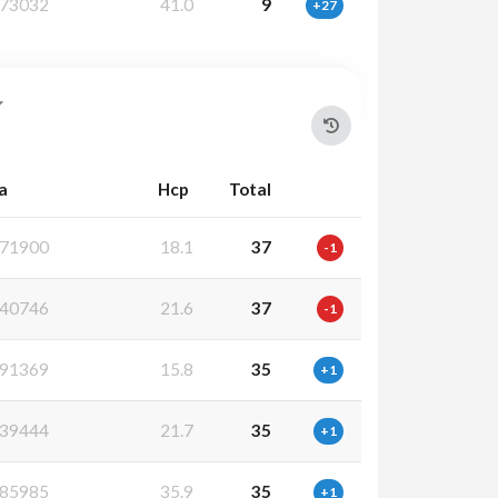
73032
41.0
9
+27
a
Hcp
Total
71900
18.1
37
-1
40746
21.6
37
-1
91369
15.8
35
+1
39444
21.7
35
+1
85985
35.9
35
+1