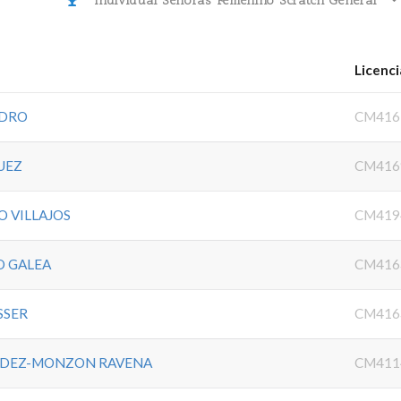
Individual Señoras Femenino Scratch General
Licenci
NDRO
CM416
UEZ
CM416
 VILLAJOS
CM419
O GALEA
CM416
SSER
CM416
NDEZ-MONZON RAVENA
CM411