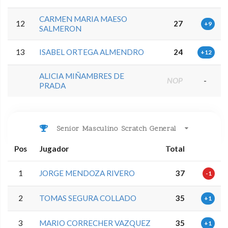
CARMEN MARIA MAESO
12
27
+9
SALMERON
13
ISABEL ORTEGA ALMENDRO
24
+12
ALICIA MIÑAMBRES DE
NOP
-
PRADA
Senior Masculino Scratch General
Pos
Jugador
Total
1
JORGE MENDOZA RIVERO
37
-1
2
TOMAS SEGURA COLLADO
35
+1
3
MARIO CORRECHER VAZQUEZ
35
+1