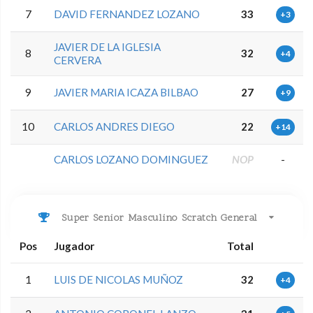
7
DAVID FERNANDEZ LOZANO
33
+3
JAVIER DE LA IGLESIA
8
32
+4
CERVERA
9
JAVIER MARIA ICAZA BILBAO
27
+9
10
CARLOS ANDRES DIEGO
22
+14
CARLOS LOZANO DOMINGUEZ
NOP
-
Super Senior Masculino Scratch General
Pos
Jugador
Total
1
LUIS DE NICOLAS MUÑOZ
32
+4