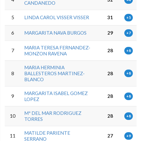
CANDANEDO
5
LINDA CAROL VISSER VISSER
31
+5
6
MARGARITA NAVA BURGOS
29
+7
MARIA TERESA FERNANDEZ-
7
28
+8
MONZON RAVENA
MARIA HERMINIA
8
BALLESTEROS MARTINEZ-
28
+8
BLANCO
MARGARITA ISABEL GOMEZ
9
28
+8
LOPEZ
Mª DEL MAR RODRIGUEZ
10
28
+8
TORRES
MATILDE PARIENTE
11
27
+9
SERRANO