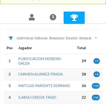
Individual Señoras Femenino Scratch General
Pos
Jugador
Total
PURIFICACION MORENO
1
29
+7
GALEA
2
CARMEN ALVAREZ PRADA
28
+8
3
MATILDE PARIENTE SERRANO
26
+10
4
ILARIA CEREDA TANZI
22
+14