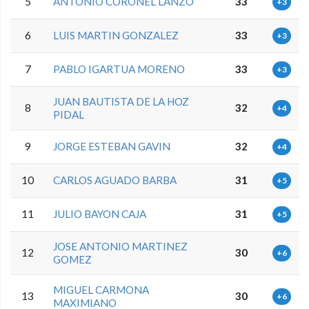
5
ANTONIO CORONEL LANZO
33
+3
6
LUIS MARTIN GONZALEZ
33
+3
7
PABLO IGARTUA MORENO
33
+3
JUAN BAUTISTA DE LA HOZ
8
32
+4
PIDAL
9
JORGE ESTEBAN GAVIN
32
+4
10
CARLOS AGUADO BARBA
31
+5
11
JULIO BAYON CAJA
31
+5
JOSE ANTONIO MARTINEZ
12
30
+6
GOMEZ
MIGUEL CARMONA
13
30
+6
MAXIMIANO