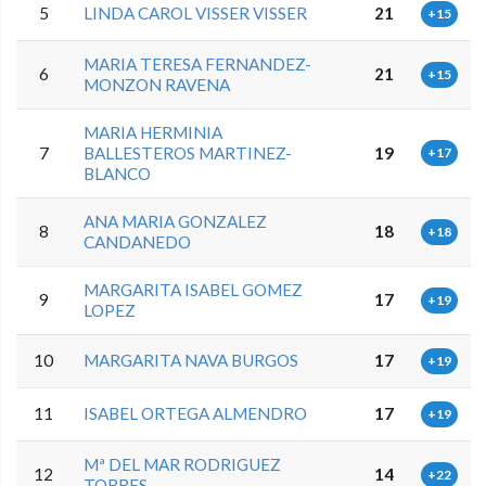
5
LINDA CAROL VISSER VISSER
21
+15
MARIA TERESA FERNANDEZ-
6
21
+15
MONZON RAVENA
MARIA HERMINIA
7
BALLESTEROS MARTINEZ-
19
+17
BLANCO
ANA MARIA GONZALEZ
8
18
+18
CANDANEDO
MARGARITA ISABEL GOMEZ
9
17
+19
LOPEZ
10
MARGARITA NAVA BURGOS
17
+19
11
ISABEL ORTEGA ALMENDRO
17
+19
Mª DEL MAR RODRIGUEZ
12
14
+22
TORRES