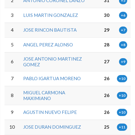
2
ANTONIO CORONEL LANZO
31
+5
3
LUIS MARTIN GONZALEZ
30
+6
4
JOSE RINCON BAUTISTA
29
+7
5
ANGEL PEREZ ALONSO
28
+8
JOSE ANTONIO MARTINEZ
6
27
+9
GOMEZ
7
PABLO IGARTUA MORENO
26
+10
MIGUEL CARMONA
8
26
+10
MAXIMIANO
9
AGUSTIN NUEVO FELIPE
26
+10
10
JOSE DURAN DOMINGUEZ
25
+11