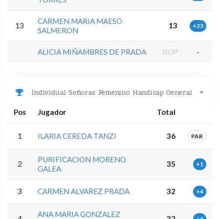
CARMEN MARIA MAESO
13
13
+23
SALMERON
ALICIA MIÑAMBRES DE PRADA
NOP
-
Individual Señoras Femenino Handicap General
Pos
Jugador
Total
1
ILARIA CEREDA TANZI
36
PAR
PURIFICACION MORENO
2
35
+1
GALEA
3
CARMEN ALVAREZ PRADA
32
+4
ANA MARIA GONZALEZ
4
32
+4