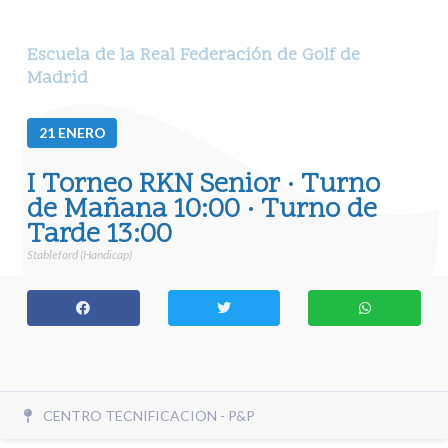
Escuela de la Real Federación de Golf de
Madrid
21
ENERO
I Torneo RKN Senior · Turno
de Mañana 10:00 · Turno de
Tarde 13:00
Stableford (Handicap)
CENTRO TECNIFICACION - P&P