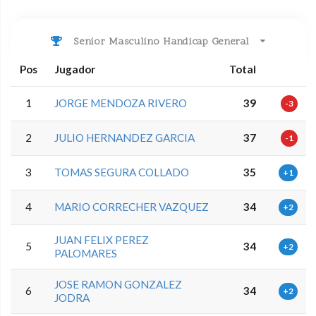
Senior Masculino Handicap General
Pos
Jugador
Total
1
JORGE MENDOZA RIVERO
39
-3
2
JULIO HERNANDEZ GARCIA
37
-1
3
TOMAS SEGURA COLLADO
35
+1
4
MARIO CORRECHER VAZQUEZ
34
+2
JUAN FELIX PEREZ
5
34
+2
PALOMARES
JOSE RAMON GONZALEZ
6
34
+2
JODRA