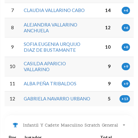
7
CLAUDIA VALLARINO CABO
14
+4
ALEJANDRA VALLARINO
8
12
+6
ANCHUELA
SOFIA EUGENIA URQUIJO
9
10
+8
DIAZ DE BUSTAMANTE
CASILDA APARICIO
10
9
+9
VALLARINO
11
ALBA PEÑA TRIBALDOS
9
+9
12
GABRIELA NAVARRO URBANO
5
+13
Infantil Y Cadete Masculino Scratch General
Pos
Jugador
Total