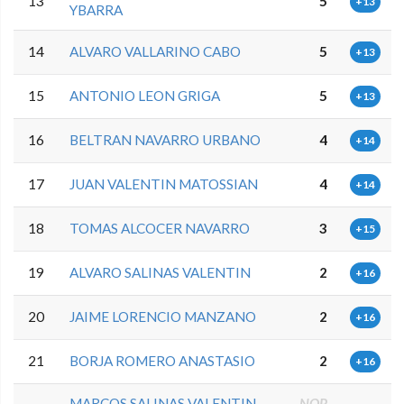
13
5
+13
YBARRA
14
ALVARO VALLARINO CABO
5
+13
15
ANTONIO LEON GRIGA
5
+13
16
BELTRAN NAVARRO URBANO
4
+14
17
JUAN VALENTIN MATOSSIAN
4
+14
18
TOMAS ALCOCER NAVARRO
3
+15
19
ALVARO SALINAS VALENTIN
2
+16
20
JAIME LORENCIO MANZANO
2
+16
21
BORJA ROMERO ANASTASIO
2
+16
MARCOS SALINAS VALENTIN
NOP
-