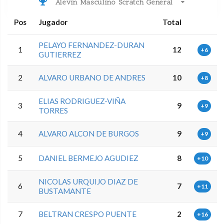
Alevin Masculino Scratch General
Pos
Jugador
Total
PELAYO FERNANDEZ-DURAN
1
12
+6
GUTIERREZ
2
ALVARO URBANO DE ANDRES
10
+8
ELIAS RODRIGUEZ-VIÑA
3
9
+9
TORRES
4
ALVARO ALCON DE BURGOS
9
+9
5
DANIEL BERMEJO AGUDIEZ
8
+10
NICOLAS URQUIJO DIAZ DE
6
7
+11
BUSTAMANTE
7
BELTRAN CRESPO PUENTE
2
+16