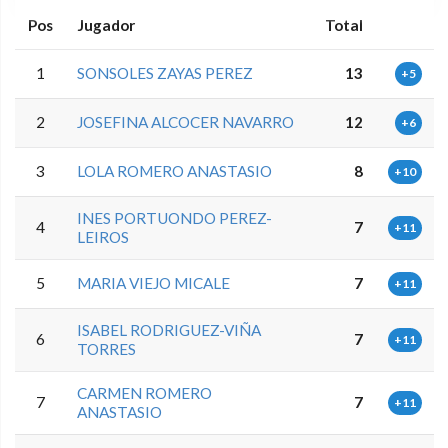
Pos
Jugador
Total
1
SONSOLES ZAYAS PEREZ
13
+5
2
JOSEFINA ALCOCER NAVARRO
12
+6
3
LOLA ROMERO ANASTASIO
8
+10
INES PORTUONDO PEREZ-
4
7
+11
LEIROS
5
MARIA VIEJO MICALE
7
+11
ISABEL RODRIGUEZ-VIÑA
6
7
+11
TORRES
CARMEN ROMERO
7
7
+11
ANASTASIO