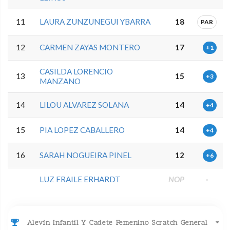
11
LAURA ZUNZUNEGUI YBARRA
18
PAR
12
CARMEN ZAYAS MONTERO
17
+1
CASILDA LORENCIO
13
15
+3
MANZANO
14
LILOU ALVAREZ SOLANA
14
+4
15
PIA LOPEZ CABALLERO
14
+4
16
SARAH NOGUEIRA PINEL
12
+6
LUZ FRAILE ERHARDT
NOP
-
Alevin Infantil Y Cadete Femenino Scratch General