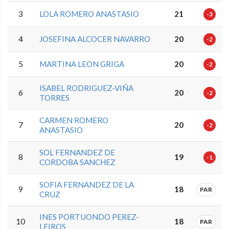
3
LOLA ROMERO ANASTASIO
21
-3
4
JOSEFINA ALCOCER NAVARRO
20
-2
5
MARTINA LEON GRIGA
20
-2
ISABEL RODRIGUEZ-VIÑA
6
20
-2
TORRES
CARMEN ROMERO
7
20
-2
ANASTASIO
SOL FERNANDEZ DE
8
19
-1
CORDOBA SANCHEZ
SOFIA FERNANDEZ DE LA
9
18
PAR
CRUZ
INES PORTUONDO PEREZ-
10
18
PAR
LEIROS