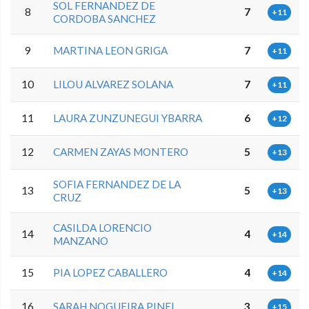
SOL FERNANDEZ DE
8
7
+11
CORDOBA SANCHEZ
9
MARTINA LEON GRIGA
7
+11
10
LILOU ALVAREZ SOLANA
7
+11
11
LAURA ZUNZUNEGUI YBARRA
6
+12
12
CARMEN ZAYAS MONTERO
5
+13
SOFIA FERNANDEZ DE LA
13
5
+13
CRUZ
CASILDA LORENCIO
14
4
+14
MANZANO
15
PIA LOPEZ CABALLERO
4
+14
16
SARAH NOGUEIRA PINEL
3
+15