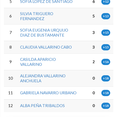
5
SOFIA LOPEZ DE SANTIAGO
6
+12
SILVIA TRIGUERO
6
5
+13
FERNANDEZ
SOFIA EUGENIA URQUIJO
7
3
+15
DIAZ DE BUSTAMANTE
8
CLAUDIA VALLARINO CABO
3
+15
CASILDA APARICIO
9
2
+16
VALLARINO
ALEJANDRA VALLARINO
10
0
+18
ANCHUELA
11
GABRIELA NAVARRO URBANO
0
+18
12
ALBA PEÑA TRIBALDOS
0
+18