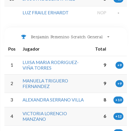
LUZ FRAILE ERHARDT
NOP
-
Benjamin Femenino Scratch General
Pos
Jugador
Total
LUISA MARIA RODRIGUEZ-
1
9
+9
VIÑA TORRES
MANUELA TRIGUERO
2
9
+9
FERNANDEZ
3
ALEXANDRA SERRANO VILLA
8
+10
VICTORIA LORENCIO
4
6
+12
MANZANO