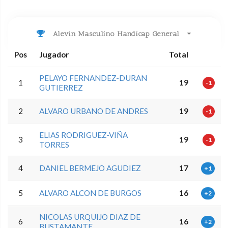
Alevin Masculino Handicap General
Pos
Jugador
Total
PELAYO FERNANDEZ-DURAN
1
19
-1
GUTIERREZ
2
ALVARO URBANO DE ANDRES
19
-1
ELIAS RODRIGUEZ-VIÑA
3
19
-1
TORRES
4
DANIEL BERMEJO AGUDIEZ
17
+1
5
ALVARO ALCON DE BURGOS
16
+2
NICOLAS URQUIJO DIAZ DE
6
16
+2
BUSTAMANTE