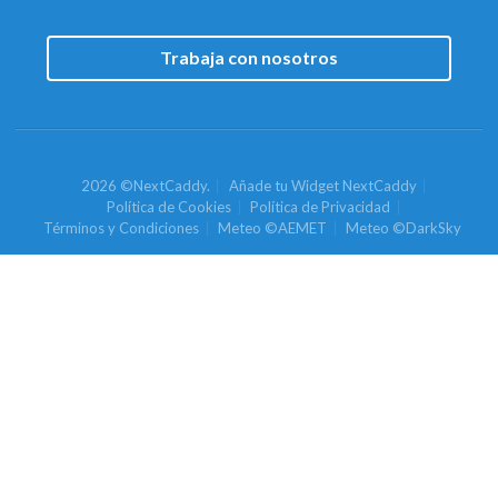
Trabaja con nosotros
2026 ©NextCaddy.
Añade tu Widget NextCaddy
Política de Cookies
Política de Privacidad
Términos y Condiciones
Meteo ©AEMET
Meteo ©DarkSky