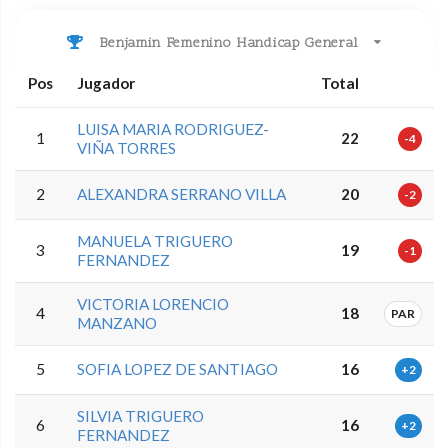
Benjamin Femenino Handicap General
Pos
Jugador
Total
LUISA MARIA RODRIGUEZ-
1
22
-4
VIÑA TORRES
2
ALEXANDRA SERRANO VILLA
20
-2
MANUELA TRIGUERO
3
19
-1
FERNANDEZ
VICTORIA LORENCIO
4
18
PAR
MANZANO
5
SOFIA LOPEZ DE SANTIAGO
16
+2
SILVIA TRIGUERO
6
16
+2
FERNANDEZ