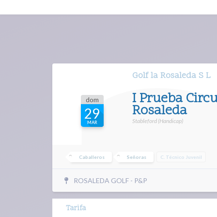
Golf la Rosaleda S L
I Prueba Circu
dom
Rosaleda
29
Stableford (Handicap)
MAR
Caballeros
Señoras
C. Técnico Juvenil
ROSALEDA GOLF - P&P
Tarifa