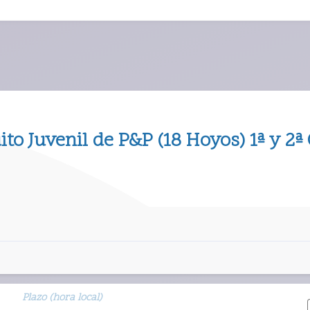
ito Juvenil de P&P (18 Hoyos) 1ª y 2ª 
Plazo (hora local)