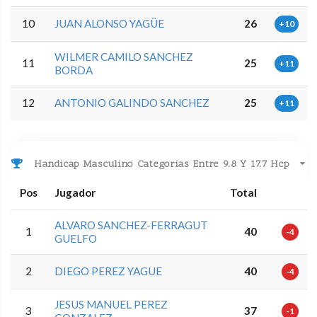
10
JUAN ALONSO YAGÜE
26
+10
WILMER CAMILO SANCHEZ
11
25
+11
BORDA
12
ANTONIO GALINDO SANCHEZ
25
+11
Handicap Masculino Categorias Entre 9.8 Y 17.7 Hcp
Pos
Jugador
Total
ALVARO SANCHEZ-FERRAGUT
1
40
-4
GUELFO
2
DIEGO PEREZ YAGUE
40
-4
JESUS MANUEL PEREZ
3
37
-1