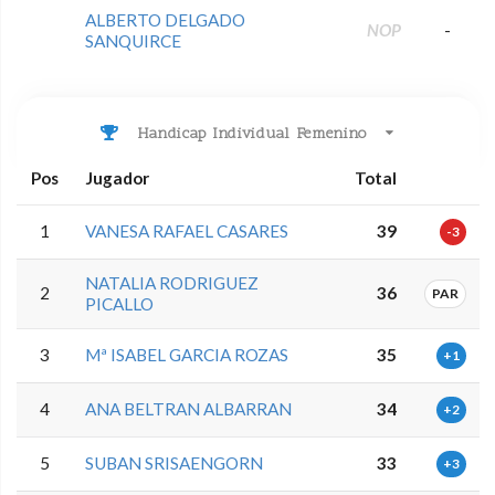
ALBERTO DELGADO
NOP
-
SANQUIRCE
Handicap Individual Femenino
Pos
Jugador
Total
1
VANESA RAFAEL CASARES
39
-3
NATALIA RODRIGUEZ
2
36
PAR
PICALLO
3
Mª ISABEL GARCIA ROZAS
35
+1
4
ANA BELTRAN ALBARRAN
34
+2
5
SUBAN SRISAENGORN
33
+3