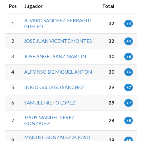
Pos
Jugador
Total
ALVARO SANCHEZ-FERRAGUT
1
32
+4
GUELFO
2
JOSE JUAN VICENTE MONTES
32
+4
3
JOSE ANGEL SANZ MARTIN
30
+6
4
ALFONSO DE MIGUEL ANTON
30
+6
5
IÑIGO GALLEGO SANCHEZ
29
+7
6
SAMUEL NIETO LOPEZ
29
+7
JESUS MANUEL PEREZ
7
28
+8
GONZALEZ
MANUEL GONZALEZ AQUISO
8
28
+8