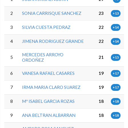
2
SONIA CARRISQUE SANCHEZ
23
+13
3
SILVIA CUESTA PEDRAZ
22
+14
4
JIMENA RODRIGUEZ GRANDE
22
+14
MERCEDES ARROYO
5
21
+15
ORDOÑEZ
6
VANESA RAFAEL CASARES
19
+17
7
IRMA MARIA CLARO SUAREZ
19
+17
8
Mª ISABEL GARCIA ROZAS
18
+18
9
ANA BELTRAN ALBARRAN
18
+18