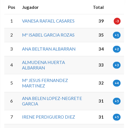
Pos
Jugador
Total
1
VANESA RAFAEL CASARES
39
-3
2
Mª ISABEL GARCIA ROZAS
35
+1
3
ANA BELTRAN ALBARRAN
34
+2
ALMUDENA HUERTA
4
33
+3
ALBARRAN
Mª JESUS FERNANDEZ
5
32
+4
MARTINEZ
ANA BELEN LOPEZ-NEGRETE
6
31
+5
GARCIA
7
IRENE PERDIGUERO DIEZ
31
+5