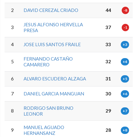
2
DAVID CEREZAL CRIADO
44
-8
JESUS ALFONSO HERVELLA
3
37
-1
PRESA
4
JOSE LUIS SANTOS FRAILE
33
+3
FERNANDO CASTAÑO
5
32
+4
CAMARERO
6
ALVARO ESCUDERO ALZAGA
31
+5
7
DANIEL GARCIA MANGUAN
30
+6
RODRIGO SAN BRUNO
8
29
+7
LEONOR
MANUEL AGUADO
9
28
+8
HERNANSANZ