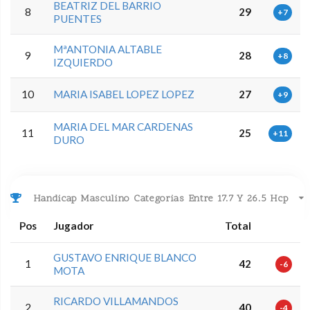
BEATRIZ DEL BARRIO
8
29
+7
PUENTES
MªANTONIA ALTABLE
9
28
+8
IZQUIERDO
10
MARIA ISABEL LOPEZ LOPEZ
27
+9
MARIA DEL MAR CARDENAS
11
25
+11
DURO
Handicap Masculino Categorias Entre 17.7 Y 26.5 Hcp
Pos
Jugador
Total
GUSTAVO ENRIQUE BLANCO
1
42
-6
MOTA
RICARDO VILLAMANDOS
2
40
-4