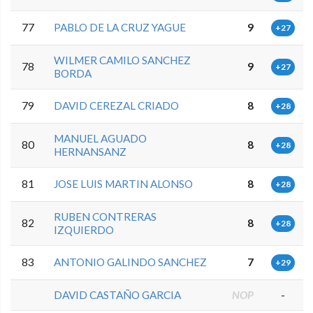
77
PABLO DE LA CRUZ YAGUE
9
+27
WILMER CAMILO SANCHEZ
78
9
+27
BORDA
79
DAVID CEREZAL CRIADO
8
+28
MANUEL AGUADO
80
8
+28
HERNANSANZ
81
JOSE LUIS MARTIN ALONSO
8
+28
RUBEN CONTRERAS
82
8
+28
IZQUIERDO
83
ANTONIO GALINDO SANCHEZ
7
+29
DAVID CASTAÑO GARCIA
NOP
-