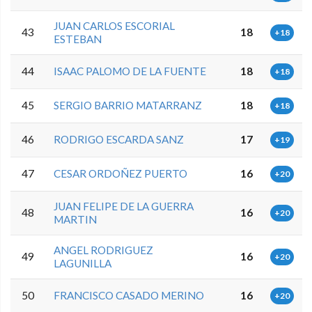
JUAN CARLOS ESCORIAL
43
18
+18
ESTEBAN
44
ISAAC PALOMO DE LA FUENTE
18
+18
45
SERGIO BARRIO MATARRANZ
18
+18
46
RODRIGO ESCARDA SANZ
17
+19
47
CESAR ORDOÑEZ PUERTO
16
+20
JUAN FELIPE DE LA GUERRA
48
16
+20
MARTIN
ANGEL RODRIGUEZ
49
16
+20
LAGUNILLA
50
FRANCISCO CASADO MERINO
16
+20