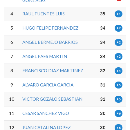
GONZALEZ
4
RAUL FUENTES LUIS
35
+1
5
HUGO FELIPE FERNANDEZ
34
+2
6
ANGEL BERMEJO BARRIOS
34
+2
7
ANGEL PAES MARTIN
34
+2
8
FRANCISCO DIAZ MARTINEZ
32
+4
9
ALVARO GARCIA GARCIA
31
+5
10
VICTOR GOZALO SEBASTIAN
31
+5
11
CESAR SANCHEZ VIGO
30
+6
12
JUAN CATALINA LOPEZ
30
+6