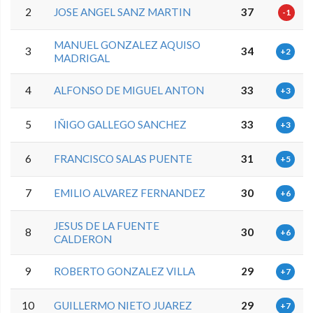
2
JOSE ANGEL SANZ MARTIN
37
-1
MANUEL GONZALEZ AQUISO
3
34
+2
MADRIGAL
4
ALFONSO DE MIGUEL ANTON
33
+3
5
IÑIGO GALLEGO SANCHEZ
33
+3
6
FRANCISCO SALAS PUENTE
31
+5
7
EMILIO ALVAREZ FERNANDEZ
30
+6
JESUS DE LA FUENTE
8
30
+6
CALDERON
9
ROBERTO GONZALEZ VILLA
29
+7
10
GUILLERMO NIETO JUAREZ
29
+7