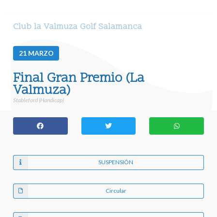
Club la Valmuza Golf Salamanca
21
MARZO
Final Gran Premio (La
Valmuza)
Stableford (Handicap)
SUSPENSIÓN
Circular