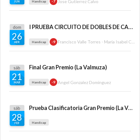
Jose Gutierrez Calvo
-7
Handicap
JUN
I PRUEBA CIRCUITO DE DOBLES DE CASTILLA Y LEON
dom
26
Francisco Valle Torres - Maria Isabel Cardo Gil
-9
Handicap
ABR
Final Gran Premio (La Valmuza)
sáb
21
Angel Gonzalez Dominguez
-9
Handicap
MAR
Prueba Clasificatoria Gran Premio (La Valmuza)
sáb
28
Handicap
FEB