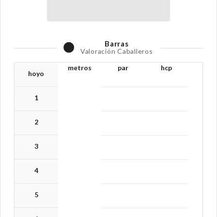
Barras
Valoración Caballeros
metros
par
hcp
hoyo
1
2
3
4
5