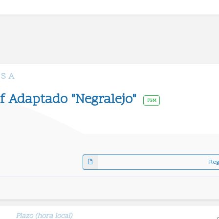
 S A
f Adaptado "Negralejo"
FGM
Reg
Plazo (hora local)