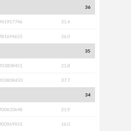
36
M41957746
31.4
M81694625
26.0
35
M33808451
21.8
M33808450
37.7
34
M00620648
21.9
M00969925
16.0