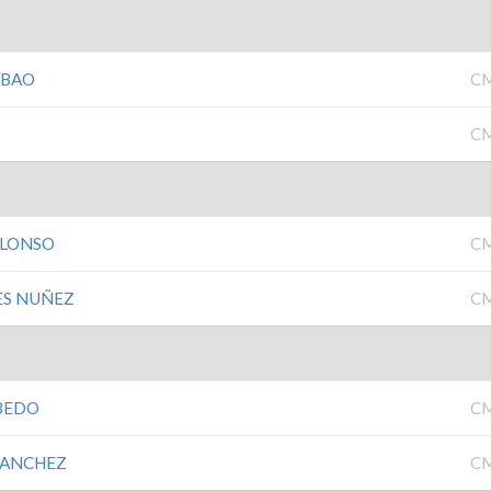
LBAO
C
C
ALONSO
C
ES NUÑEZ
C
BEDO
C
 SANCHEZ
C