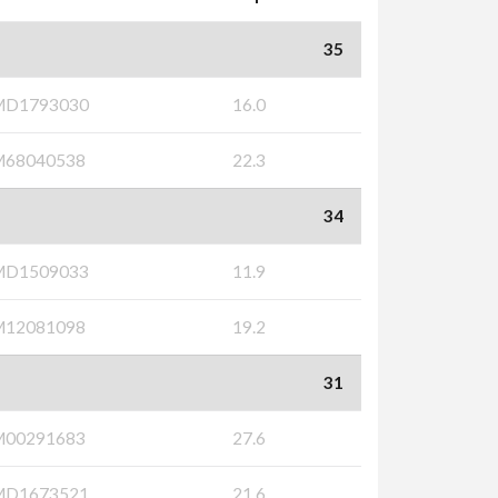
35
MD1793030
16.0
M68040538
22.3
34
MD1509033
11.9
M12081098
19.2
31
M00291683
27.6
MD1673521
21.6