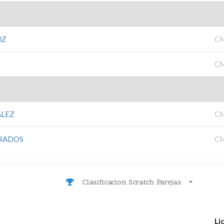
OZ
C
C
ÁLEZ
C
RADOS
C
Clasificacion Scratch Parejas
Li