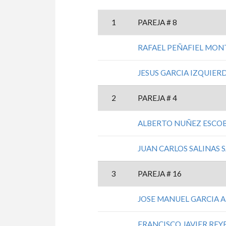
1
PAREJA # 8
RAFAEL PEÑAFIEL MO
JESUS GARCIA IZQUIER
2
PAREJA # 4
ALBERTO NUÑEZ ESCO
JUAN CARLOS SALINAS
3
PAREJA # 16
JOSE MANUEL GARCIA 
FRANCISCO JAVIER REY