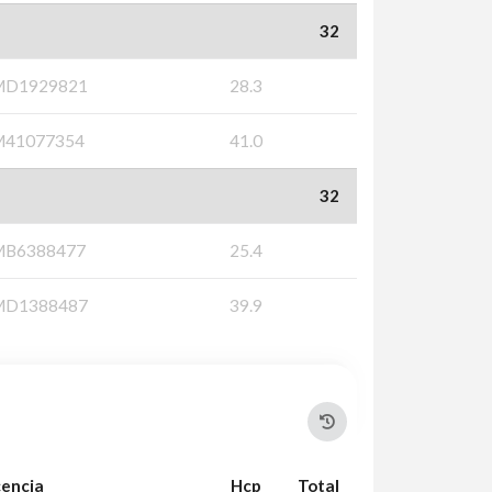
32
MD1929821
28.3
M41077354
41.0
32
MB6388477
25.4
MD1388487
39.9
cencia
Hcp
Total