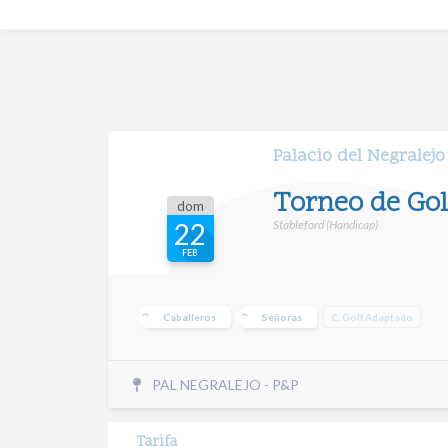
Palacio del Negralejo
Torneo de Gol
dom
Stableford (Handicap)
22
FEB
Caballeros
Señoras
C. Golf Adaptado
PAL NEGRALEJO - P&P
Tarifa