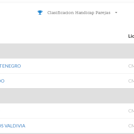
Clasificacion Handicap Parejas
Li
NTENEGRO
C
DO
C
O
C
S VALDIVIA
C