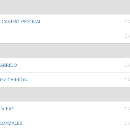
E CASTRO ESCORIAL
C
C
GARRIDO
C
UEZ CARRION
C
 VIEJO
C
 GONZALEZ
C