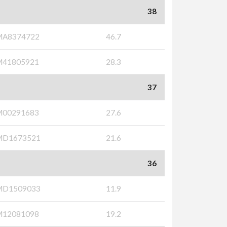
38
MA8374722
46.7
M41805921
28.3
37
M00291683
27.6
MD1673521
21.6
36
MD1509033
11.9
M12081098
19.2