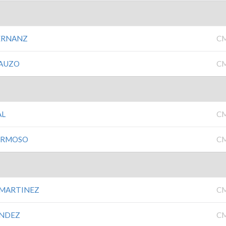
HERNANZ
C
RAUZO
C
AL
C
FERMOSO
C
 MARTINEZ
C
ANDEZ
C