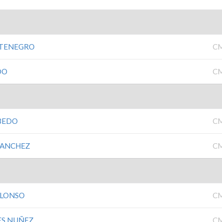
NTENEGRO
C
DO
C
BEDO
C
 SANCHEZ
C
ALONSO
C
ES NUÑEZ
C