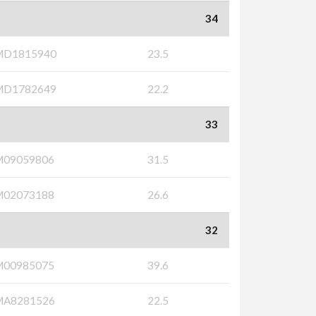
34
MD1815940
23.5
MD1782649
22.2
33
M09059806
31.5
M02073188
26.6
32
M00985075
39.6
MA8281526
22.5