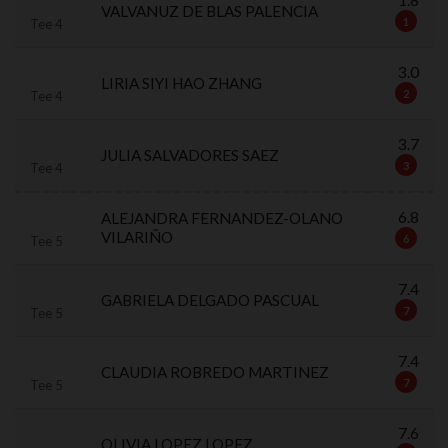
1.8
VALVANUZ DE BLAS PALENCIA
1
Tee 4
3.0
LIRIA SIYI HAO ZHANG
2
Tee 4
3.7
JULIA SALVADORES SAEZ
3
Tee 4
6.8
ALEJANDRA FERNANDEZ-OLANO
VILARIÑO
6
Tee 5
7.4
GABRIELA DELGADO PASCUAL
7
Tee 5
7.4
CLAUDIA ROBREDO MARTINEZ
7
Tee 5
7.6
OLIVIA LOPEZ LOPEZ