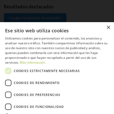
Resultados destacados
Cargar resultados destacados
×
Ese sitio web utiliza cookies
Utilizamos cookies para personalizar el contenido, los anuncios y
analizar nuestro tráfico. También compartimos información sobre su
Contacta con el equipo de NextCaddy
uso de nuestro sitio con nuestros socios de publicidad y análisis,
quienes pueden combinarla con otra información que les haya
Opina
Contacta
proporcionado o que hayan recopilado a partir del uso de sus
servicios.
Más información
COOKIES ESTRICTAMENTE NECESARIAS
COOKIES DE RENDIMIENTO
Trabaja con nosotros
COOKIES DE PREFERENCIAS
COOKIES DE FUNCIONALIDAD