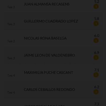
5.2
JUAN ALMANSA RECASENS
4
Tee 3
5.8
GUILLERMO CUADRADO LOPEZ
4
Tee 3
6.0
NICOLAS RONA BASELGA
5
Tee 3
6.9
JAIME LEON DE VALDENEBRO
6
Tee 3
7.1
MAXIMILIA PUCHE CASCANT
6
Tee 4
6.2
CARLOS CEBALLOS REDONDO
5
Tee 4
7.3