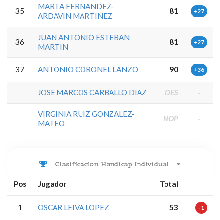
MARTA FERNANDEZ-
35
81
+27
ARDAVIN MARTINEZ
JUAN ANTONIO ESTEBAN
36
81
+27
MARTIN
37
ANTONIO CORONEL LANZO
90
+36
JOSE MARCOS CARBALLO DIAZ
DES
-
VIRGINIA RUIZ GONZALEZ-
NOP
-
MATEO
Clasificacion Handicap Individual
Pos
Jugador
Total
1
OSCAR LEIVA LOPEZ
53
-1