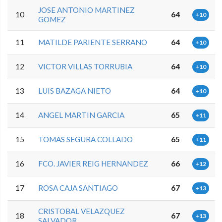
JOSE ANTONIO MARTINEZ
10
64
+10
GOMEZ
11
MATILDE PARIENTE SERRANO
64
+10
12
VICTOR VILLAS TORRUBIA
64
+10
13
LUIS BAZAGA NIETO
64
+10
14
ANGEL MARTIN GARCIA
65
+11
15
TOMAS SEGURA COLLADO
65
+11
16
FCO. JAVIER REIG HERNANDEZ
66
+12
17
ROSA CAJA SANTIAGO
67
+13
CRISTOBAL VELAZQUEZ
18
67
+13
SALVADOR