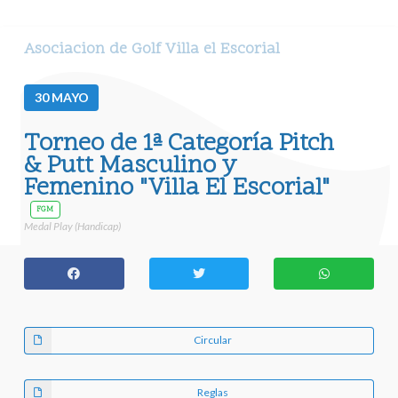
Asociacion de Golf Villa el Escorial
30
MAYO
Torneo de 1ª Categoría Pitch
& Putt Masculino y
Femenino "Villa El Escorial"
FGM
Medal Play (Handicap)
Circular
Reglas