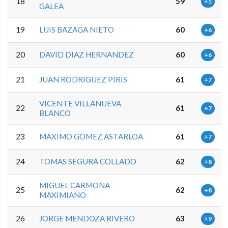
18
59
+5
GALEA
19
LUIS BAZAGA NIETO
60
+6
20
DAVID DIAZ HERNANDEZ
60
+6
21
JUAN RODRIGUEZ PIRIS
61
+7
VICENTE VILLANUEVA
22
61
+7
BLANCO
23
MAXIMO GOMEZ ASTARLOA
61
+7
24
TOMAS SEGURA COLLADO
62
+8
MIGUEL CARMONA
25
62
+8
MAXIMIANO
26
JORGE MENDOZA RIVERO
63
+9