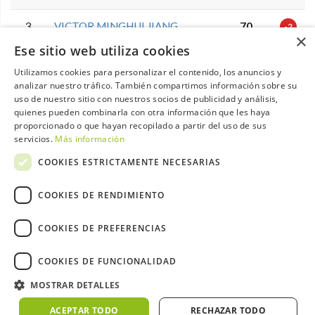
3
VICTOR MINGHUI JIANG
70
-2
×
Ese sitio web utiliza cookies
4
PABLO MADRIGAL ISIDRO
71
-1
Utilizamos cookies para personalizar el contenido, los anuncios y
analizar nuestro tráfico. También compartimos información sobre su
5
ALVARO HERRERO BERNAL
72
PAR
uso de nuestro sitio con nuestros socios de publicidad y análisis,
quienes pueden combinarla con otra información que les haya
proporcionado o que hayan recopilado a partir del uso de sus
6
GUILLERMO LOPEZ LOPEZ
72
PAR
servicios.
Más información
COOKIES ESTRICTAMENTE NECESARIAS
7
PABLO PEREZ CORDERO
73
+1
COOKIES DE RENDIMIENTO
AITOR MONTES ORTIZ DE
8
73
+1
PINEDO
COOKIES DE PREFERENCIAS
9
HUGO SAN JOSE LOPEZ
73
+1
COOKIES DE FUNCIONALIDAD
10
MIGUEL RONA BASELGA
73
+1
MOSTRAR DETALLES
ACEPTAR TODO
RECHAZAR TODO
11
SERGIO VARGAS TEJERINA
73
+1