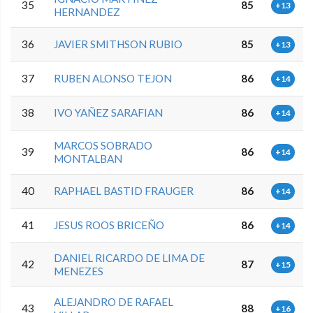
35
85
+13
HERNANDEZ
36
JAVIER SMITHSON RUBIO
85
+13
37
RUBEN ALONSO TEJON
86
+14
38
IVO YAÑEZ SARAFIAN
86
+14
MARCOS SOBRADO
39
86
+14
MONTALBAN
40
RAPHAEL BASTID FRAUGER
86
+14
41
JESUS ROOS BRICEÑO
86
+14
DANIEL RICARDO DE LIMA DE
42
87
+15
MENEZES
ALEJANDRO DE RAFAEL
43
88
+16