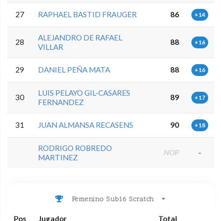
27
RAPHAEL BASTID FRAUGER
86
+14
ALEJANDRO DE RAFAEL
28
88
+16
VILLAR
29
DANIEL PEÑA MATA
88
+16
LUIS PELAYO GIL-CASARES
30
89
+17
FERNANDEZ
31
JUAN ALMANSA RECASENS
90
+18
RODRIGO ROBREDO
NOP
-
MARTINEZ
Femenino Sub16 Scratch
Pos
Jugador
Total