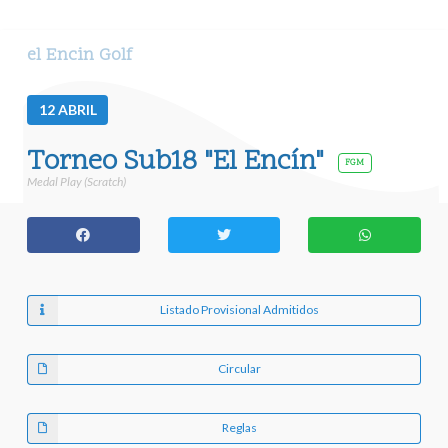
el Encin Golf
12
ABRIL
Torneo Sub18 "El Encín"
FGM
Medal Play (Scratch)
Listado Provisional Admitidos
Circular
Reglas