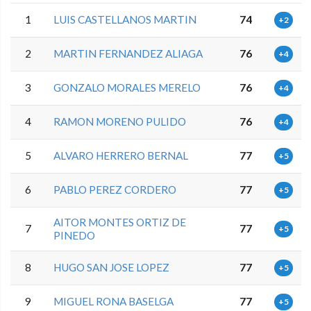
1
LUIS CASTELLANOS MARTIN
74
+2
2
MARTIN FERNANDEZ ALIAGA
76
+4
3
GONZALO MORALES MERELO
76
+4
4
RAMON MORENO PULIDO
76
+4
5
ALVARO HERRERO BERNAL
77
+5
6
PABLO PEREZ CORDERO
77
+5
AITOR MONTES ORTIZ DE
7
77
+5
PINEDO
8
HUGO SAN JOSE LOPEZ
77
+5
9
MIGUEL RONA BASELGA
77
+5