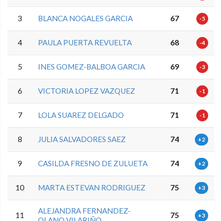
3
BLANCA NOGALES GARCIA
67
-5
4
PAULA PUERTA REVUELTA
68
-4
5
INES GOMEZ-BALBOA GARCIA
69
-3
6
VICTORIA LOPEZ VAZQUEZ
71
-1
7
LOLA SUAREZ DELGADO
71
-1
8
JULIA SALVADORES SAEZ
74
+2
9
CASILDA FRESNO DE ZULUETA
74
+2
10
MARTA ESTEVAN RODRIGUEZ
75
+3
ALEJANDRA FERNANDEZ-
11
75
+3
OLANO VILARIÑO