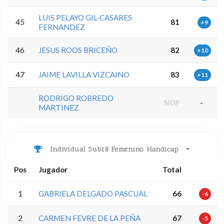
LUIS PELAYO GIL-CASARES
45
81
+9
FERNANDEZ
46
JESUS ROOS BRICEÑO
82
+10
47
JAIME LAVILLA VIZCAINO
83
+11
RODRIGO ROBREDO
NOP
-
MARTINEZ
Individual Sub18 Femenino Handicap
Pos
Jugador
Total
1
GABRIELA DELGADO PASCUAL
66
-6
2
CARMEN FEVRE DE LA PEÑA
67
-5