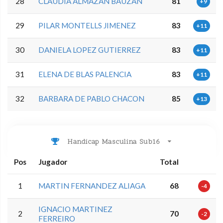
28
CLAUDIA ALMAZAN BAUZAN
81
+9
29
PILAR MONTELLS JIMENEZ
83
+11
30
DANIELA LOPEZ GUTIERREZ
83
+11
31
ELENA DE BLAS PALENCIA
83
+11
32
BARBARA DE PABLO CHACON
85
+13
Handicap Masculina Sub16
Pos
Jugador
Total
1
MARTIN FERNANDEZ ALIAGA
68
-4
IGNACIO MARTINEZ
2
70
-2
FERREIRO