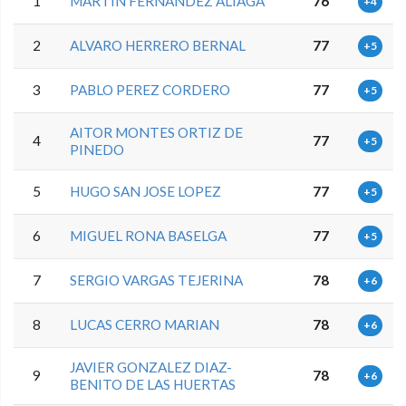
1
MARTIN FERNANDEZ ALIAGA
76
+4
2
ALVARO HERRERO BERNAL
77
+5
3
PABLO PEREZ CORDERO
77
+5
AITOR MONTES ORTIZ DE
4
77
+5
PINEDO
5
HUGO SAN JOSE LOPEZ
77
+5
6
MIGUEL RONA BASELGA
77
+5
7
SERGIO VARGAS TEJERINA
78
+6
8
LUCAS CERRO MARIAN
78
+6
JAVIER GONZALEZ DIAZ-
9
78
+6
BENITO DE LAS HUERTAS