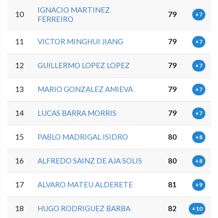
IGNACIO MARTINEZ
10
79
+7
FERREIRO
11
VICTOR MINGHUI JIANG
79
+7
12
GUILLERMO LOPEZ LOPEZ
79
+7
13
MARIO GONZALEZ AMIEVA
79
+7
14
LUCAS BARRA MORRIS
79
+7
15
PABLO MADRIGAL ISIDRO
80
+8
16
ALFREDO SAINZ DE AJA SOLIS
80
+8
17
ALVARO MATEU ALDERETE
81
+9
18
HUGO RODRIGUEZ BARBA
82
+10