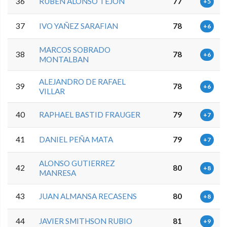
36
RUBEN ALONSO TEJON
77
+5
37
IVO YAÑEZ SARAFIAN
78
+6
MARCOS SOBRADO
38
78
+6
MONTALBAN
ALEJANDRO DE RAFAEL
39
78
+6
VILLAR
40
RAPHAEL BASTID FRAUGER
79
+7
41
DANIEL PEÑA MATA
79
+7
ALONSO GUTIERREZ
42
80
+8
MANRESA
43
JUAN ALMANSA RECASENS
80
+8
44
JAVIER SMITHSON RUBIO
81
+9