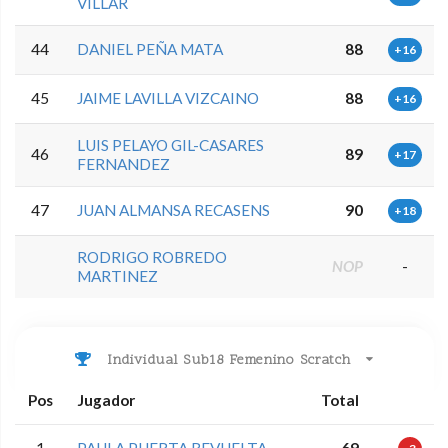
VILLAR
44
DANIEL PEÑA MATA
88
+16
45
JAIME LAVILLA VIZCAINO
88
+16
LUIS PELAYO GIL-CASARES
46
89
+17
FERNANDEZ
47
JUAN ALMANSA RECASENS
90
+18
RODRIGO ROBREDO
NOP
-
MARTINEZ
Individual Sub18 Femenino Scratch
Pos
Jugador
Total
1
PAULA PUERTA REVUELTA
69