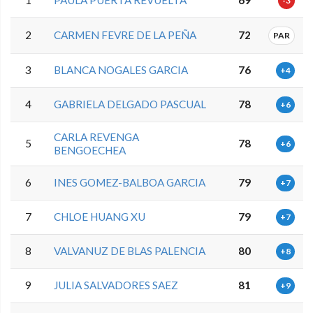
-3
2
CARMEN FEVRE DE LA PEÑA
72
PAR
3
BLANCA NOGALES GARCIA
76
+4
4
GABRIELA DELGADO PASCUAL
78
+6
CARLA REVENGA
5
78
+6
BENGOECHEA
6
INES GOMEZ-BALBOA GARCIA
79
+7
7
CHLOE HUANG XU
79
+7
8
VALVANUZ DE BLAS PALENCIA
80
+8
9
JULIA SALVADORES SAEZ
81
+9