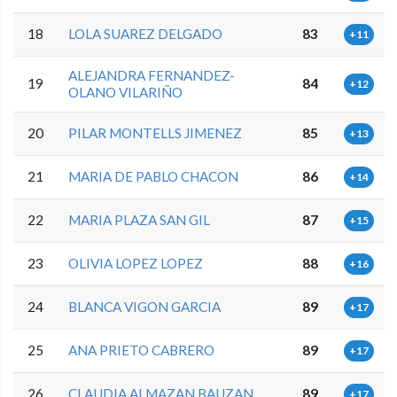
18
LOLA SUAREZ DELGADO
83
+11
ALEJANDRA FERNANDEZ-
19
84
+12
OLANO VILARIÑO
20
PILAR MONTELLS JIMENEZ
85
+13
21
MARIA DE PABLO CHACON
86
+14
22
MARIA PLAZA SAN GIL
87
+15
23
OLIVIA LOPEZ LOPEZ
88
+16
24
BLANCA VIGON GARCIA
89
+17
25
ANA PRIETO CABRERO
89
+17
26
CLAUDIA ALMAZAN BAUZAN
89
+17