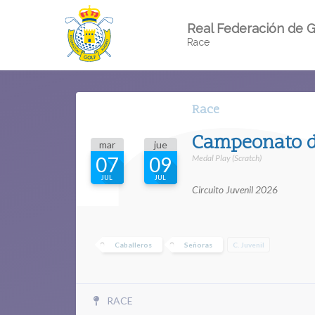
Real Federación de G
Race
Race
Campeonato d
mar
jue
Medal Play (Scratch)
07
09
JUL
JUL
Circuito Juvenil 2026
Caballeros
Señoras
C. Juvenil
RACE