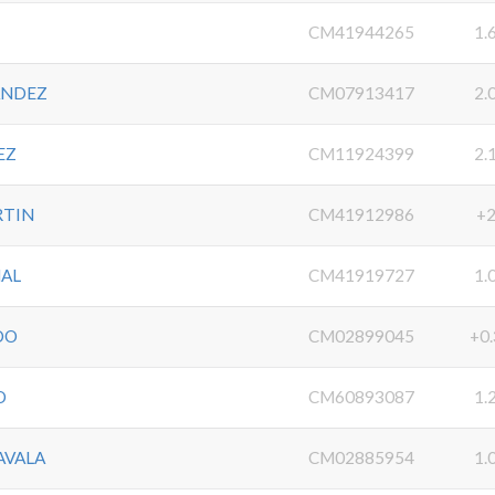
CM41944265
1.
ANDEZ
CM07913417
2.
EZ
CM11924399
2.
RTIN
CM41912986
+
NAL
CM41919727
1.
DO
CM02899045
+0.
O
CM60893087
1.
AVALA
CM02885954
1.