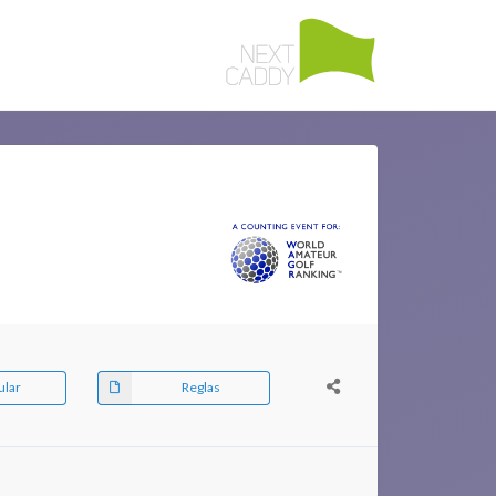
ular
Reglas