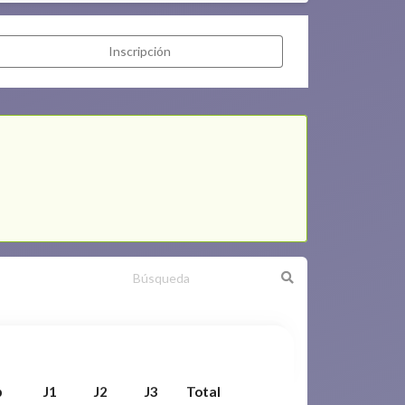
Inscripción
p
J1
J2
J3
Total