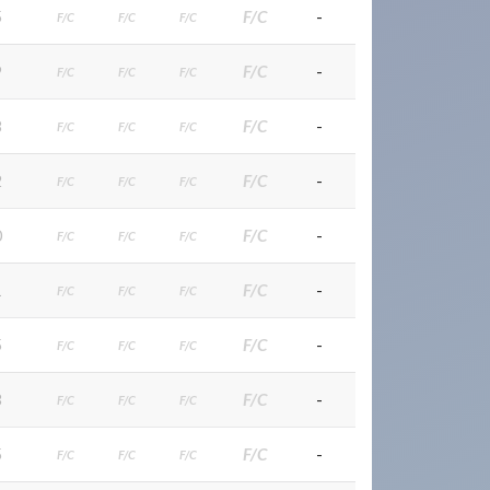
5
F/C
-
F/C
F/C
F/C
9
F/C
-
F/C
F/C
F/C
8
F/C
-
F/C
F/C
F/C
2
F/C
-
F/C
F/C
F/C
0
F/C
-
F/C
F/C
F/C
1
F/C
-
F/C
F/C
F/C
5
F/C
-
F/C
F/C
F/C
3
F/C
-
F/C
F/C
F/C
5
F/C
-
F/C
F/C
F/C