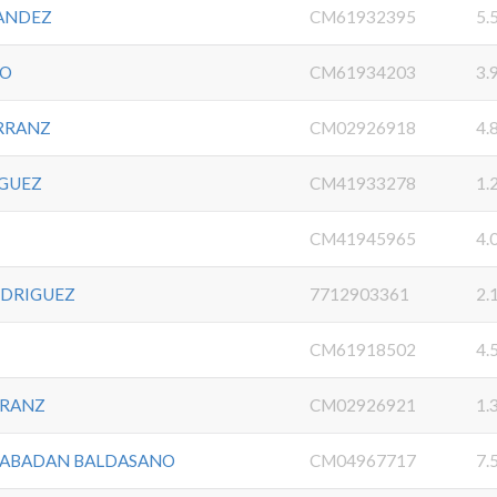
ANDEZ
CM61932395
5.
RO
CM61934203
3.
RRANZ
CM02926918
4.
NGUEZ
CM41933278
1.
CM41945965
4.
ODRIGUEZ
7712903361
2.
CM61918502
4.
RRANZ
CM02926921
1.
 RABADAN BALDASANO
CM04967717
7.