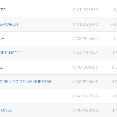
ETE
CM11939859
+0.
AS MARCH
CM11926949
+0.
NA
CM81925694
+1.
DE PINEDO
CM41910849
1.
AL
CM04906683
0.
Z-BENITO DE LAS HUERTAS
CM60929659
1.
CM60967825
+0.
TONES
CM04932910
1.