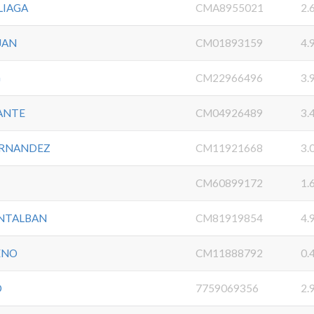
LIAGA
CMA8955021
2.
JAN
CM01893159
4.
G
CM22966496
3.
ANTE
CM04926489
3.
ERNANDEZ
CM11921668
3.
CM60899172
1.
NTALBAN
CM81919854
4.
ENO
CM11888792
0.
O
7759069356
2.