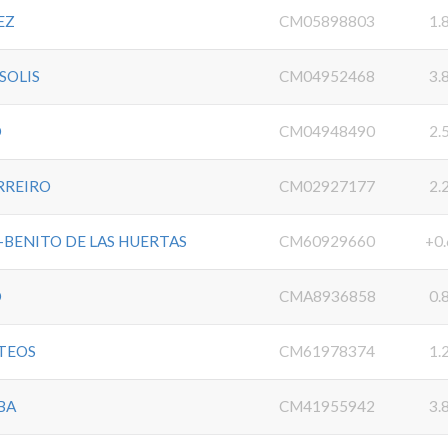
EZ
CM05898803
1.
SOLIS
CM04952468
3.
O
CM04948490
2.
RREIRO
CM02927177
2.
-BENITO DE LAS HUERTAS
CM60929660
+0.
O
CMA8936858
0.
TEOS
CM61978374
1.
BA
CM41955942
3.