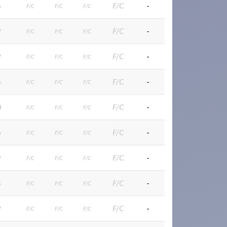
6
F/C
-
F/C
F/C
F/C
9
F/C
-
F/C
F/C
F/C
9
F/C
-
F/C
F/C
F/C
4
F/C
-
F/C
F/C
F/C
0
F/C
-
F/C
F/C
F/C
6
F/C
-
F/C
F/C
F/C
9
F/C
-
F/C
F/C
F/C
4
F/C
-
F/C
F/C
F/C
9
F/C
-
F/C
F/C
F/C