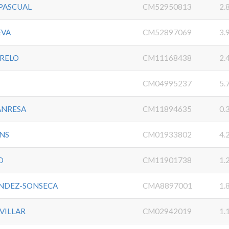
PASCUAL
CM52950813
2.
EVA
CM52897069
3.
RELO
CM11168438
2.
CM04995237
5.
ANRESA
CM11894635
0.
NS
CM01933802
4.
O
CM11901738
1.
ANDEZ-SONSECA
CMA8897001
1.
VILLAR
CM02942019
1.