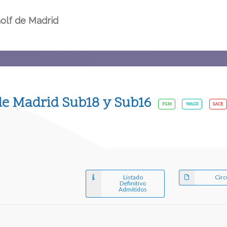
olf de Madrid
e Madrid Sub18 y Sub16
FGM
WAGR
SACE
Listado
Circ
Definitivo
Admitidos