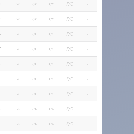
8
F/C
-
F/C
F/C
F/C
9
F/C
-
F/C
F/C
F/C
4
F/C
-
F/C
F/C
F/C
7
F/C
-
F/C
F/C
F/C
3
F/C
-
F/C
F/C
F/C
2
F/C
-
F/C
F/C
F/C
2
F/C
-
F/C
F/C
F/C
8
F/C
-
F/C
F/C
F/C
1
F/C
-
F/C
F/C
F/C