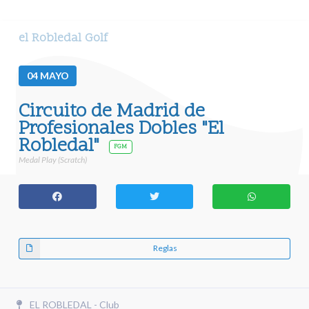
el Robledal Golf
04
MAYO
Circuito de Madrid de
Profesionales Dobles "El
Robledal"
FGM
Medal Play (Scratch)
Reglas
EL ROBLEDAL - Club