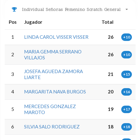
Individual Señoras Femenino Scratch General
Pos
Jugador
Total
1
LINDA CAROL VISSER VISSER
26
+10
MARIA GEMMA SERRANO
2
26
+10
VILLAJOS
JOSEFA AGUEDA ZAMORA
3
21
+15
LIARTE
4
MARGARITA NAVA BURGOS
20
+16
MERCEDES GONZALEZ
5
19
+17
MAROTO
6
SILVIA SALO RODRIGUEZ
18
+18