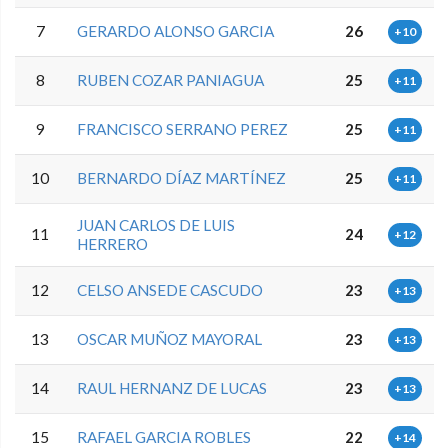
7
GERARDO ALONSO GARCIA
26
+10
8
RUBEN COZAR PANIAGUA
25
+11
9
FRANCISCO SERRANO PEREZ
25
+11
10
BERNARDO DÍAZ MARTÍNEZ
25
+11
JUAN CARLOS DE LUIS
11
24
+12
HERRERO
12
CELSO ANSEDE CASCUDO
23
+13
13
OSCAR MUÑOZ MAYORAL
23
+13
14
RAUL HERNANZ DE LUCAS
23
+13
15
RAFAEL GARCIA ROBLES
22
+14