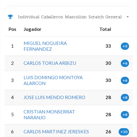
Individual Caballeros Masculino Scratch General
Pos
Jugador
Total
MIGUEL NOGUEIRA
1
33
+3
FERNANDEZ
2
CARLOS TORIJA ARBIZU
30
+6
LUIS DOMINGO MONTOYA
3
30
+6
ALARCON
4
JOSE LUIS MENDO ROMERO
28
+8
CRISTIAN MONSERRAT
5
28
+8
NARANJO
6
CARLOS MARTINEZ JERESKES
26
+10