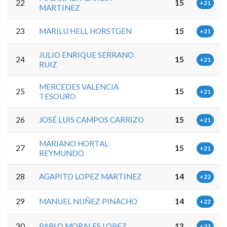
22
15
+21
MARTINEZ
23
MARILU HELL HORSTGEN
15
+21
JULIO ENRIQUE SERRANO
24
15
+21
RUIZ
MERCEDES VALENCIA
25
15
+21
TESOURO
26
JOSÉ LUIS CAMPOS CARRIZO
15
+21
MARIANO HORTAL
27
15
+21
REYMUNDO
28
AGAPITO LOPEZ MARTINEZ
14
+22
29
MANUEL NUÑEZ PINACHO
14
+22
30
PABLO MORALES LOPEZ
13
+23