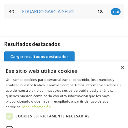
40
EDUARDO GARCIA GEIJO
18
+18
0.0.0
Resultados destacados
Cargar resultados destacados
×
Ese sitio web utiliza cookies
Utilizamos cookies para personalizar el contenido, los anuncios y
Contacta con el equipo de NextCaddy
analizar nuestro tráfico. También compartimos información sobre su
uso de nuestro sitio con nuestros socios de publicidad y análisis,
quienes pueden combinarla con otra información que les haya
Opina
Contacta
proporcionado o que hayan recopilado a partir del uso de sus
servicios.
Más información
COOKIES ESTRICTAMENTE NECESARIAS