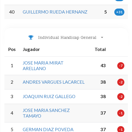
40
GUILLERMO RUEDA HERNANZ
5
+31
Individual Handicap General
Pos
Jugador
Total
JOSE MARIA MIRAT
1
43
-7
ARELLANO
2
ANDRES VARGUES LACARCEL
38
-2
3
JOAQUIN RUIZ GALLEGO
38
-2
JOSE MARIA SANCHEZ
4
37
-1
TAMAYO
5
GERMAN DIAZ POVEDA
37
-1