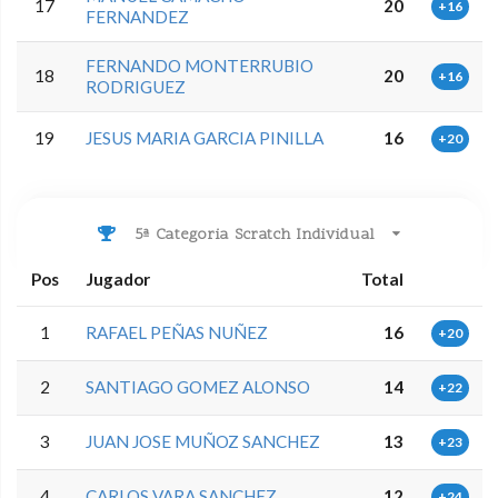
17
20
+16
FERNANDEZ
FERNANDO MONTERRUBIO
18
20
+16
RODRIGUEZ
19
JESUS MARIA GARCIA PINILLA
16
+20
5ª Categoria Scratch Individual
Pos
Jugador
Total
1
RAFAEL PEÑAS NUÑEZ
16
+20
2
SANTIAGO GOMEZ ALONSO
14
+22
3
JUAN JOSE MUÑOZ SANCHEZ
13
+23
4
CARLOS VARA SANCHEZ
12
+24