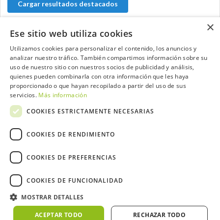
Cargar resultados destacados
×
Ese sitio web utiliza cookies
Utilizamos cookies para personalizar el contenido, los anuncios y
Contacta con el equipo de NextCaddy
analizar nuestro tráfico. También compartimos información sobre su
uso de nuestro sitio con nuestros socios de publicidad y análisis,
Opina
Contacta
quienes pueden combinarla con otra información que les haya
proporcionado o que hayan recopilado a partir del uso de sus
servicios.
Más información
COOKIES ESTRICTAMENTE NECESARIAS
COOKIES DE RENDIMIENTO
Trabaja con nosotros
COOKIES DE PREFERENCIAS
COOKIES DE FUNCIONALIDAD
2026 ©NextCaddy.
Añade tu Widget NextCaddy
MOSTRAR DETALLES
Política de Cookies
Política de Privacidad
Términos y Condiciones
Meteo ©AEMET
Meteo ©DarkSky
ACEPTAR TODO
RECHAZAR TODO