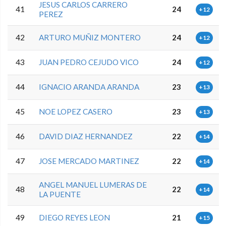
JESUS CARLOS CARRERO
41
24
+12
PEREZ
42
ARTURO MUÑIZ MONTERO
24
+12
43
JUAN PEDRO CEJUDO VICO
24
+12
44
IGNACIO ARANDA ARANDA
23
+13
45
NOE LOPEZ CASERO
23
+13
46
DAVID DIAZ HERNANDEZ
22
+14
47
JOSE MERCADO MARTINEZ
22
+14
ANGEL MANUEL LUMERAS DE
48
22
+14
LA PUENTE
49
DIEGO REYES LEON
21
+15