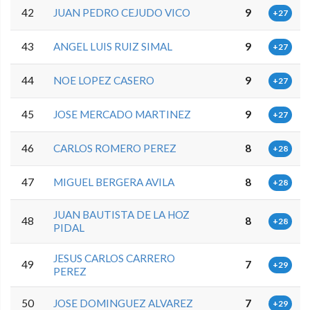
42
JUAN PEDRO CEJUDO VICO
9
+27
43
ANGEL LUIS RUIZ SIMAL
9
+27
44
NOE LOPEZ CASERO
9
+27
45
JOSE MERCADO MARTINEZ
9
+27
46
CARLOS ROMERO PEREZ
8
+28
47
MIGUEL BERGERA AVILA
8
+28
JUAN BAUTISTA DE LA HOZ
48
8
+28
PIDAL
JESUS CARLOS CARRERO
49
7
+29
PEREZ
50
JOSE DOMINGUEZ ALVAREZ
7
+29