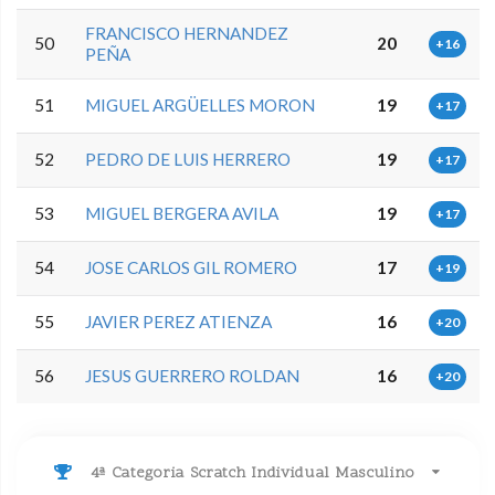
FRANCISCO HERNANDEZ
50
20
+16
PEÑA
51
MIGUEL ARGÜELLES MORON
19
+17
52
PEDRO DE LUIS HERRERO
19
+17
53
MIGUEL BERGERA AVILA
19
+17
54
JOSE CARLOS GIL ROMERO
17
+19
55
JAVIER PEREZ ATIENZA
16
+20
56
JESUS GUERRERO ROLDAN
16
+20
4ª Categoria Scratch Individual Masculino