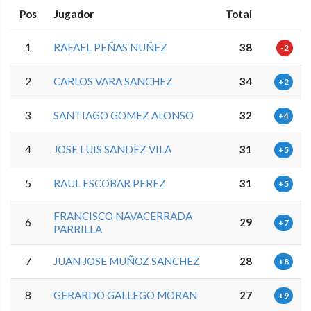
Pos
Jugador
Total
1
RAFAEL PEÑAS NUÑEZ
38
-2
2
CARLOS VARA SANCHEZ
34
+2
3
SANTIAGO GOMEZ ALONSO
32
+4
4
JOSE LUIS SANDEZ VILA
31
+5
5
RAUL ESCOBAR PEREZ
31
+5
FRANCISCO NAVACERRADA
6
29
+7
PARRILLA
7
JUAN JOSE MUÑOZ SANCHEZ
28
+8
8
GERARDO GALLEGO MORAN
27
+9