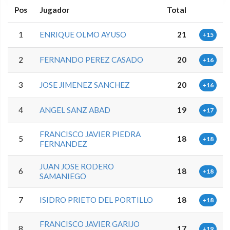
Pos
Jugador
Total
1
ENRIQUE OLMO AYUSO
21
+15
2
FERNANDO PEREZ CASADO
20
+16
3
JOSE JIMENEZ SANCHEZ
20
+16
4
ANGEL SANZ ABAD
19
+17
FRANCISCO JAVIER PIEDRA
5
18
+18
FERNANDEZ
JUAN JOSE RODERO
6
18
+18
SAMANIEGO
7
ISIDRO PRIETO DEL PORTILLO
18
+18
FRANCISCO JAVIER GARIJO
8
17
+19