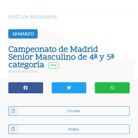
Golf Los Retamares
18
MARZO
Campeonato de Madrid
Senior Masculino de 4ª y 5ª
categoría
FGM
Stableford (Scratch)
Circular
Reglas