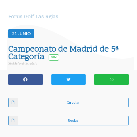
Forus Golf Las Rejas
21
JUNIO
Campeonato de Madrid de 5ª
Categoría
FGM
Stableford (Scratch)
Circular
Reglas