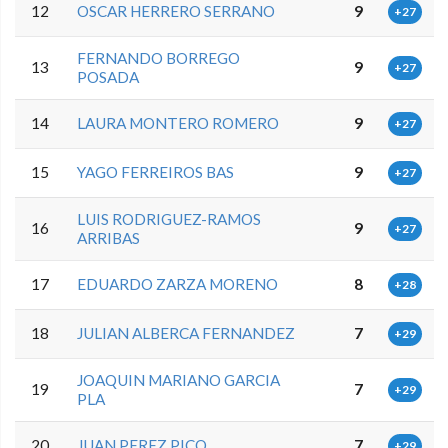
12
OSCAR HERRERO SERRANO
9
+27
FERNANDO BORREGO
13
9
+27
POSADA
14
LAURA MONTERO ROMERO
9
+27
15
YAGO FERREIROS BAS
9
+27
LUIS RODRIGUEZ-RAMOS
16
9
+27
ARRIBAS
17
EDUARDO ZARZA MORENO
8
+28
18
JULIAN ALBERCA FERNANDEZ
7
+29
JOAQUIN MARIANO GARCIA
19
7
+29
PLA
20
JUAN PEREZ PICO
7
+29