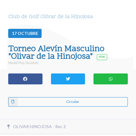
Club de Golf Olivar de la Hinojosa
17
OCTUBRE
Torneo Alevín Masculino
"Olivar de la Hinojosa"
FGM
Medal Play (Scratch)
Circular
OLIVAR HINOJOSA - Rec 2