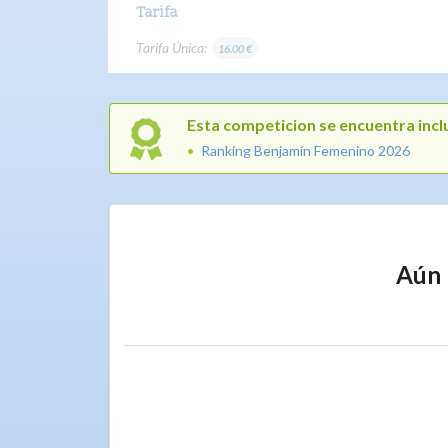
Tarifa
Tarifa Única:
16.00 €
Esta competicion se encuentra inclu
Ranking Benjamín Femenino 2026
Aún 