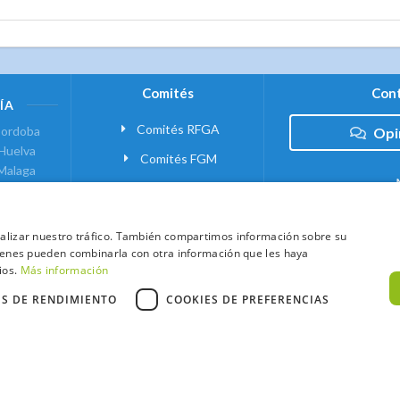
Comités
Cont
ÍA
Comités RFGA
ordoba
Opi
Huelva
Comités FGM
Malaga
ranada
VANTE
analizar nuestro tráfico. También compartimos información sobre su
quienes pueden combinarla con otra información que les haya
 MADRID
ios.
Más información
ES DE RENDIMIENTO
COOKIES DE PREFERENCIAS
xtCaddy
Política de Cookies
Política de Privacidad
Términos y Condic