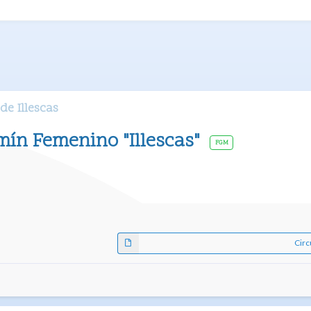
de Illescas
ín Femenino "Illescas"
FGM
Circ