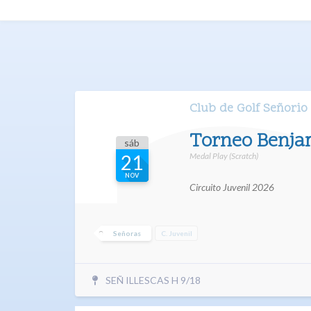
Club de Golf Señorio 
Torneo Benjam
sáb
Medal Play (Scratch)
21
NOV
Circuito Juvenil 2026
Señoras
C. Juvenil
SEÑ ILLESCAS H 9/18