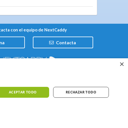
acta con el equipo de NextCaddy
na
Contacta
×
Trabaja con nosotros
ACEPTAR TODO
RECHAZAR TODO
iones
Meteo ©AEMET
Meteo ©DarkSky