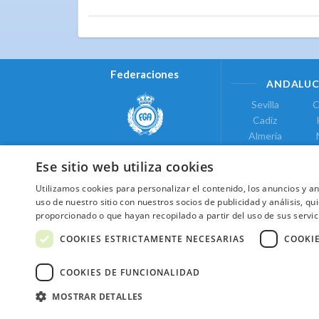
Federaciones
ANDALUC
Sevilla
C
Cadiz
Almeria
Real Federación Andaluza de
Jaen
G
Golf
Ese sitio web utiliza cookies
ÁREA DE LE
Utilizamos cookies para personalizar el contenido, los anuncios y 
Valencia
uso de nuestro sitio con nuestros socios de publicidad y análisis, 
COMUNIDAD DE
proporcionado o que hayan recopilado a partir del uso de sus servic
Federación de Golf de Madrid
Madrid
COOKIES ESTRICTAMENTE NECESARIAS
COOKI
COOKIES DE FUNCIONALIDAD
MOSTRAR DETALLES
2026 ©NextCaddy.
Añade tu Widget Ne