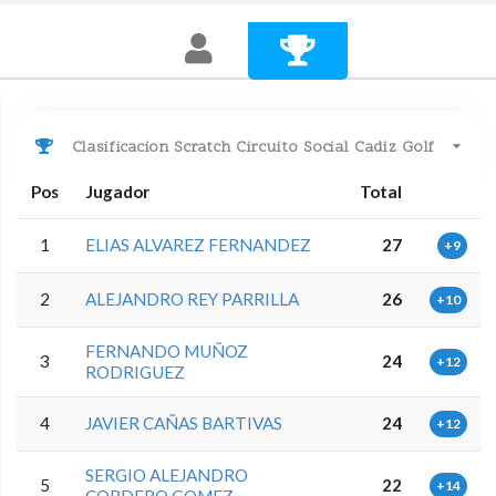
Clasificacion Scratch Circuito Social Cadiz Golf
Pos
Jugador
Total
1
ELIAS ALVAREZ FERNANDEZ
27
+9
2
ALEJANDRO REY PARRILLA
26
+10
FERNANDO MUÑOZ
3
24
+12
RODRIGUEZ
4
JAVIER CAÑAS BARTIVAS
24
+12
SERGIO ALEJANDRO
5
22
+14
CORDERO GOMEZ