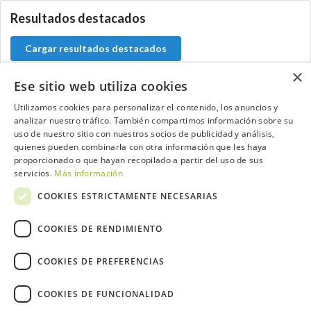
Resultados destacados
Cargar resultados destacados
×
Ese sitio web utiliza cookies
Utilizamos cookies para personalizar el contenido, los anuncios y
Contacta con el equipo de NextCaddy
analizar nuestro tráfico. También compartimos información sobre su
uso de nuestro sitio con nuestros socios de publicidad y análisis,
quienes pueden combinarla con otra información que les haya
Opina
Contacta
proporcionado o que hayan recopilado a partir del uso de sus
servicios.
Más información
COOKIES ESTRICTAMENTE NECESARIAS
COOKIES DE RENDIMIENTO
Trabaja con nosotros
COOKIES DE PREFERENCIAS
COOKIES DE FUNCIONALIDAD