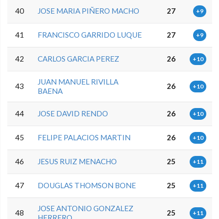
40
JOSE MARIA PIÑERO MACHO
27
+9
41
FRANCISCO GARRIDO LUQUE
27
+9
42
CARLOS GARCIA PEREZ
26
+10
JUAN MANUEL RIVILLA
43
26
+10
BAENA
44
JOSE DAVID RENDO
26
+10
45
FELIPE PALACIOS MARTIN
26
+10
46
JESUS RUIZ MENACHO
25
+11
47
DOUGLAS THOMSON BONE
25
+11
JOSE ANTONIO GONZALEZ
48
25
+11
HERRERO