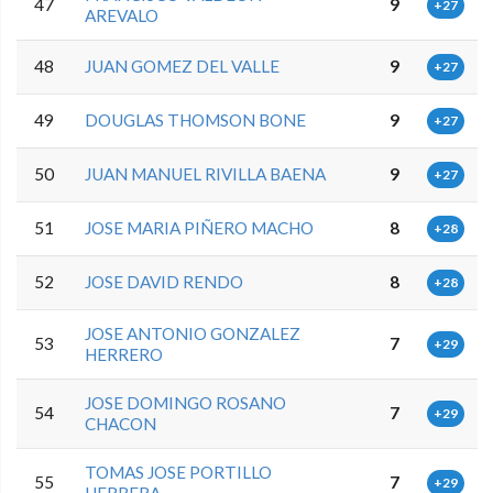
47
9
+27
AREVALO
48
JUAN GOMEZ DEL VALLE
9
+27
49
DOUGLAS THOMSON BONE
9
+27
50
JUAN MANUEL RIVILLA BAENA
9
+27
51
JOSE MARIA PIÑERO MACHO
8
+28
52
JOSE DAVID RENDO
8
+28
JOSE ANTONIO GONZALEZ
53
7
+29
HERRERO
JOSE DOMINGO ROSANO
54
7
+29
CHACON
TOMAS JOSE PORTILLO
55
7
+29
HERRERA