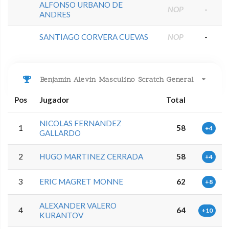
ALFONSO URBANO DE
NOP
-
ANDRES
SANTIAGO CORVERA CUEVAS
NOP
-
Benjamin Alevin Masculino Scratch General
Pos
Jugador
Total
NICOLAS FERNANDEZ
1
58
+4
GALLARDO
2
HUGO MARTINEZ CERRADA
58
+4
3
ERIC MAGRET MONNE
62
+8
ALEXANDER VALERO
4
64
+10
KURANTOV