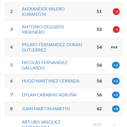
ALEXANDER VALERO
2
51
-3
KURANTOV
ANTONIO DELGADO
3
53
-1
MERINERO
PELAYO FERNANDEZ-DURAN
4
54
PAR
GUTIERREZ
NICOLAS FERNANDEZ
5
56
+2
GALLARDO
6
HUGO MARTINEZ CERRADA
56
+2
7
DYLAN CARABIAS AGRUÑA
56
+2
8
JUAN MARTIN MARTIN
62
+8
ARTURO VASQUEZ
NOP
-