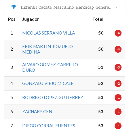
Iinfantil Cadete Masculino Handicap General
Pos
Jugador
Total
1
NICOLAS SERRANO VILLA
50
-4
ERIK MARTIN-POZUELO
2
50
-4
MEDINA
ALVARO GOMEZ-CARRILLO
3
51
-3
DURO
4
GONZALO VIEJO MICALE
52
-2
5
RODRIGO LOPEZ GUTIERREZ
53
-1
6
ZACHARY CEN
53
-1
7
DIEGO CORRAL FUENTES
53
-1