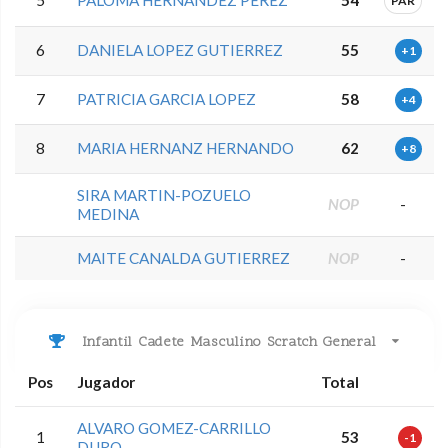
5
PALOMA HERNANDEZ PEREZ
54
PAR
6
DANIELA LOPEZ GUTIERREZ
55
+1
7
PATRICIA GARCIA LOPEZ
58
+4
8
MARIA HERNANZ HERNANDO
62
+8
SIRA MARTIN-POZUELO
NOP
-
MEDINA
MAITE CANALDA GUTIERREZ
NOP
-
Infantil Cadete Masculino Scratch General
Pos
Jugador
Total
ALVARO GOMEZ-CARRILLO
1
53
-1
DURO