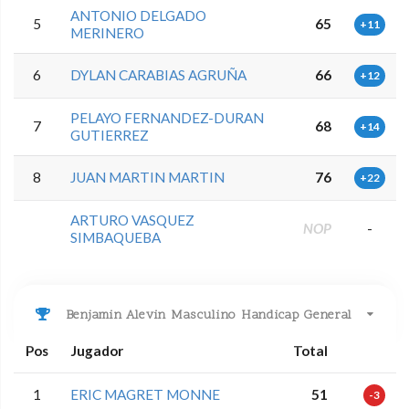
ANTONIO DELGADO
5
65
+11
MERINERO
6
DYLAN CARABIAS AGRUÑA
66
+12
PELAYO FERNANDEZ-DURAN
7
68
+14
GUTIERREZ
8
JUAN MARTIN MARTIN
76
+22
ARTURO VASQUEZ
NOP
-
SIMBAQUEBA
Benjamin Alevin Masculino Handicap General
Pos
Jugador
Total
1
ERIC MAGRET MONNE
51
-3