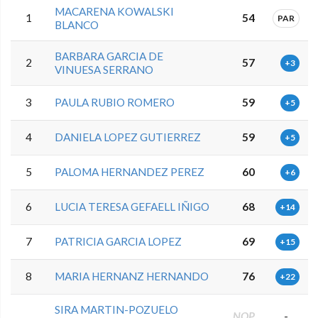
MACARENA KOWALSKI
1
54
PAR
BLANCO
BARBARA GARCIA DE
2
57
+3
VINUESA SERRANO
3
PAULA RUBIO ROMERO
59
+5
4
DANIELA LOPEZ GUTIERREZ
59
+5
5
PALOMA HERNANDEZ PEREZ
60
+6
6
LUCIA TERESA GEFAELL IÑIGO
68
+14
7
PATRICIA GARCIA LOPEZ
69
+15
8
MARIA HERNANZ HERNANDO
76
+22
SIRA MARTIN-POZUELO
NOP
-