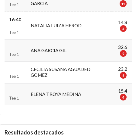
GARCIA
11
Tee 1
16:40
14.8
NATALIA LUIZA HEROD
4
Tee 1
32.6
ANA GARCIA GIL
9
Tee 1
23.2
CECILIA SUSANA AGUADED
GOMEZ
6
Tee 1
15.4
ELENA TROYA MEDINA
4
Tee 1
0.0.0
Resultados destacados