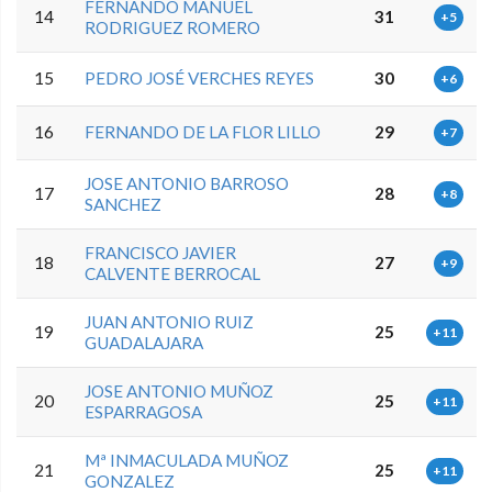
FERNANDO MANUEL
14
31
+5
RODRIGUEZ ROMERO
15
PEDRO JOSÉ VERCHES REYES
30
+6
16
FERNANDO DE LA FLOR LILLO
29
+7
JOSE ANTONIO BARROSO
17
28
+8
SANCHEZ
FRANCISCO JAVIER
18
27
+9
CALVENTE BERROCAL
JUAN ANTONIO RUIZ
19
25
+11
GUADALAJARA
JOSE ANTONIO MUÑOZ
20
25
+11
ESPARRAGOSA
Mª INMACULADA MUÑOZ
21
25
+11
GONZALEZ