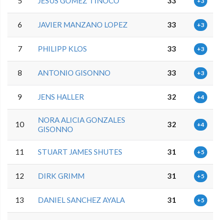
5
JESUS GOMEZ TINOCO
33
+3
6
JAVIER MANZANO LOPEZ
33
+3
7
PHILIPP KLOS
33
+3
8
ANTONIO GISONNO
33
+3
9
JENS HALLER
32
+4
NORA ALICIA GONZALES
10
32
+4
GISONNO
11
STUART JAMES SHUTES
31
+5
12
DIRK GRIMM
31
+5
13
DANIEL SANCHEZ AYALA
31
+5