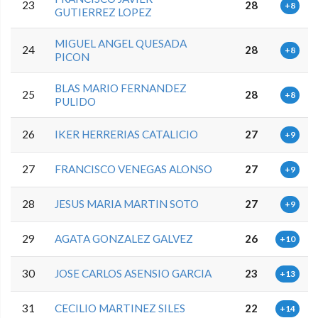
23
28
+8
GUTIERREZ LOPEZ
MIGUEL ANGEL QUESADA
24
28
+8
PICON
BLAS MARIO FERNANDEZ
25
28
+8
PULIDO
26
IKER HERRERIAS CATALICIO
27
+9
27
FRANCISCO VENEGAS ALONSO
27
+9
28
JESUS MARIA MARTIN SOTO
27
+9
29
AGATA GONZALEZ GALVEZ
26
+10
30
JOSE CARLOS ASENSIO GARCIA
23
+13
31
CECILIO MARTINEZ SILES
22
+14