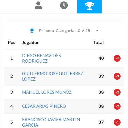
Primera Categoría -0 A 15-
Pos
Jugador
Total
DIEGO BENAVIDES
1
40
-4
RODRIGUEZ
GUILLERMO JOSE GUTIERREZ
2
39
-3
LOPEZ
3
MANUEL LORES MUÑOZ
38
-2
4
CESAR ARIAS PIÑERO
38
-2
FRANCISCO JAVIER MARTIN
5
37
-1
GARCIA