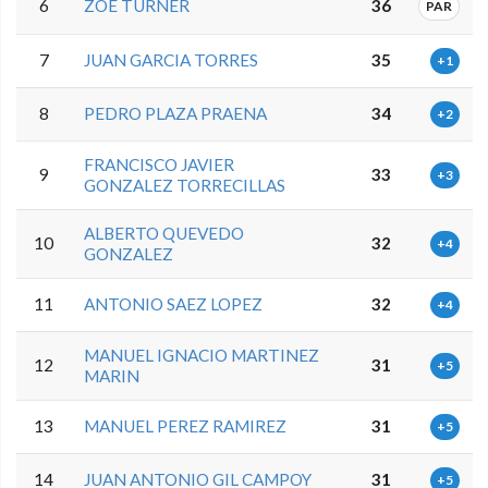
6
ZOE TURNER
36
PAR
7
JUAN GARCIA TORRES
35
+1
8
PEDRO PLAZA PRAENA
34
+2
FRANCISCO JAVIER
9
33
+3
GONZALEZ TORRECILLAS
ALBERTO QUEVEDO
10
32
+4
GONZALEZ
11
ANTONIO SAEZ LOPEZ
32
+4
MANUEL IGNACIO MARTINEZ
12
31
+5
MARIN
13
MANUEL PEREZ RAMIREZ
31
+5
14
JUAN ANTONIO GIL CAMPOY
31
+5