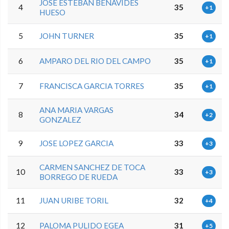
JOSE ESTEBAN BENAVIDES
4
35
+1
HUESO
5
JOHN TURNER
35
+1
6
AMPARO DEL RIO DEL CAMPO
35
+1
7
FRANCISCA GARCIA TORRES
35
+1
ANA MARIA VARGAS
8
34
+2
GONZALEZ
9
JOSE LOPEZ GARCIA
33
+3
CARMEN SANCHEZ DE TOCA
10
33
+3
BORREGO DE RUEDA
11
JUAN URIBE TORIL
32
+4
12
PALOMA PULIDO EGEA
31
+5