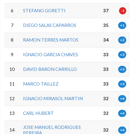
6
STEFANO GORETTI
37
-1
7
DIEGO SALAS CAPARROS
35
+1
8
RAMON TERRES MARTOS
34
+2
9
IGNACIO GARCIA CHAVES
33
+3
10
DAVID BARON CARRILLO
33
+3
11
MARCO TAILLEZ
33
+3
12
IGNACIO MIRASOL MARTIN
32
+4
13
CARL HUBERT
32
+4
JOSE MANUEL RODRIGUES
14
32
+4
PEREIRA