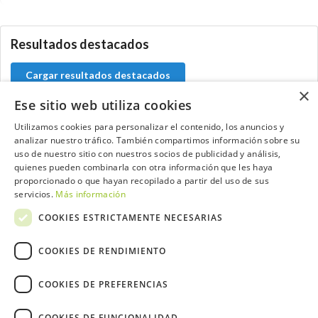
Resultados destacados
Cargar resultados destacados
×
Ese sitio web utiliza cookies
Utilizamos cookies para personalizar el contenido, los anuncios y
analizar nuestro tráfico. También compartimos información sobre su
Contacta con el equipo de NextCaddy
uso de nuestro sitio con nuestros socios de publicidad y análisis,
quienes pueden combinarla con otra información que les haya
Opina
Contacta
proporcionado o que hayan recopilado a partir del uso de sus
servicios.
Más información
COOKIES ESTRICTAMENTE NECESARIAS
COOKIES DE RENDIMIENTO
Trabaja con nosotros
COOKIES DE PREFERENCIAS
COOKIES DE FUNCIONALIDAD