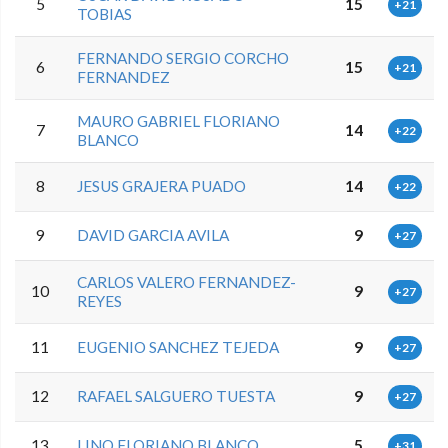
5
15
+21
TOBIAS
FERNANDO SERGIO CORCHO
6
15
+21
FERNANDEZ
MAURO GABRIEL FLORIANO
7
14
+22
BLANCO
8
JESUS GRAJERA PUADO
14
+22
9
DAVID GARCIA AVILA
9
+27
CARLOS VALERO FERNANDEZ-
10
9
+27
REYES
11
EUGENIO SANCHEZ TEJEDA
9
+27
12
RAFAEL SALGUERO TUESTA
9
+27
13
LINO FLORIANO BLANCO
5
+31