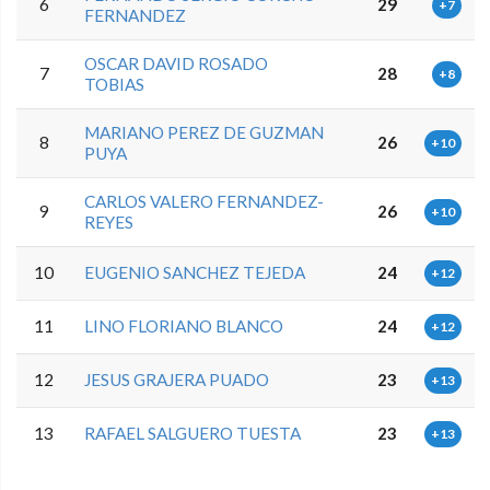
6
29
+7
FERNANDEZ
OSCAR DAVID ROSADO
7
28
+8
TOBIAS
MARIANO PEREZ DE GUZMAN
8
26
+10
PUYA
CARLOS VALERO FERNANDEZ-
9
26
+10
REYES
10
EUGENIO SANCHEZ TEJEDA
24
+12
11
LINO FLORIANO BLANCO
24
+12
12
JESUS GRAJERA PUADO
23
+13
13
RAFAEL SALGUERO TUESTA
23
+13
0.0.0