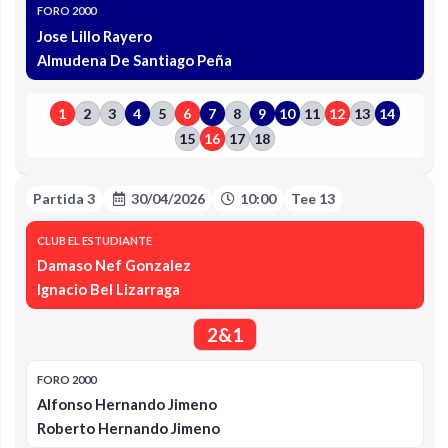
FORO 2000
Jose Lillo Rayero
Almudena De Santiago Peña
1
2
3
4
5
6
7
8
9
10
11
12
13
14
15
16
17
18
Partida 3
30/04/2026
10:00
Tee 13
CLUB EL ESTUDIANTE
Damaso Nef Gonzalez
Ignacio Bel Lizarraga
2&1
FORO 2000
Alfonso Hernando Jimeno
Roberto Hernando Jimeno