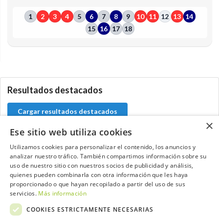
1
2
3
4
5
6
7
8
9
10
11
12
13
14
15
16
17
18
0.0.0
Resultados destacados
Cargar resultados destacados
×
Ese sitio web utiliza cookies
Utilizamos cookies para personalizar el contenido, los anuncios y
analizar nuestro tráfico. También compartimos información sobre su
Contacta con el equipo de NextCaddy
uso de nuestro sitio con nuestros socios de publicidad y análisis,
quienes pueden combinarla con otra información que les haya
Opina
Contacta
proporcionado o que hayan recopilado a partir del uso de sus
servicios.
Más información
COOKIES ESTRICTAMENTE NECESARIAS