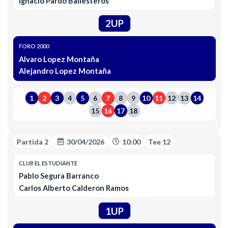
Ignacio Pardo Ballesteros
2UP
FORO 2000
Alvaro Lopez Montaña
Alejandro Lopez Montaña
1
2
3
4
5
6
7
8
9
10
11
12
13
14
15
16
17
18
Partida 2
30/04/2026
10:00
Tee 12
CLUB EL ESTUDIANTE
Pablo Segura Barranco
Carlos Alberto Calderon Ramos
1UP