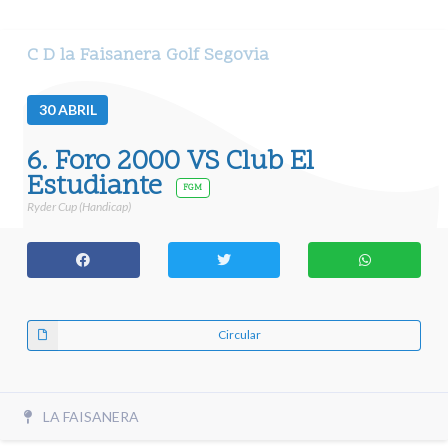
C D la Faisanera Golf Segovia
30
ABRIL
6. Foro 2000 VS Club El
Estudiante
FGM
Ryder Cup (Handicap)
Circular
LA FAISANERA