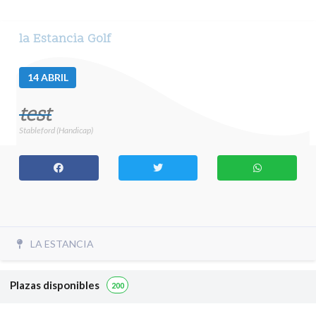
la Estancia Golf
14
ABRIL
test
Stableford (Handicap)
LA ESTANCIA
Plazas disponibles
200