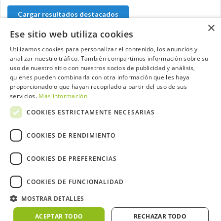
Cargar resultados destacados
×
Ese sitio web utiliza cookies
Utilizamos cookies para personalizar el contenido, los anuncios y
analizar nuestro tráfico. También compartimos información sobre su
Contacta con el equipo de NextCaddy
uso de nuestro sitio con nuestros socios de publicidad y análisis,
quienes pueden combinarla con otra información que les haya
Opina
Contacta
proporcionado o que hayan recopilado a partir del uso de sus
servicios.
Más información
COOKIES ESTRICTAMENTE NECESARIAS
COOKIES DE RENDIMIENTO
Trabaja con nosotros
COOKIES DE PREFERENCIAS
COOKIES DE FUNCIONALIDAD
MOSTRAR DETALLES
2026 ©NextCaddy.
Añade tu Widget NextCaddy
Política de Cookies
Política de Privacidad
ACEPTAR TODO
RECHAZAR TODO