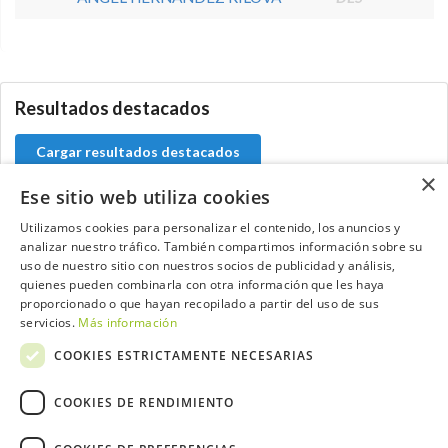
0.0.0
Resultados destacados
Cargar resultados destacados
×
Ese sitio web utiliza cookies
Utilizamos cookies para personalizar el contenido, los anuncios y
analizar nuestro tráfico. También compartimos información sobre su
Contacta con el equipo de NextCaddy
uso de nuestro sitio con nuestros socios de publicidad y análisis,
quienes pueden combinarla con otra información que les haya
Opina
Contacta
proporcionado o que hayan recopilado a partir del uso de sus
servicios.
Más información
COOKIES ESTRICTAMENTE NECESARIAS
COOKIES DE RENDIMIENTO
Trabaja con nosotros