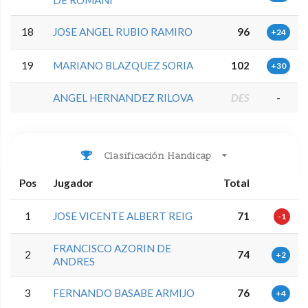
DE ROMANI
18
JOSE ANGEL RUBIO RAMIRO
96
+24
19
MARIANO BLAZQUEZ SORIA
102
+30
ANGEL HERNANDEZ RILOVA
DES
-
Clasificación Handicap
Pos
Jugador
Total
1
JOSE VICENTE ALBERT REIG
71
-1
FRANCISCO AZORIN DE
2
74
+2
ANDRES
3
FERNANDO BASABE ARMIJO
76
+4