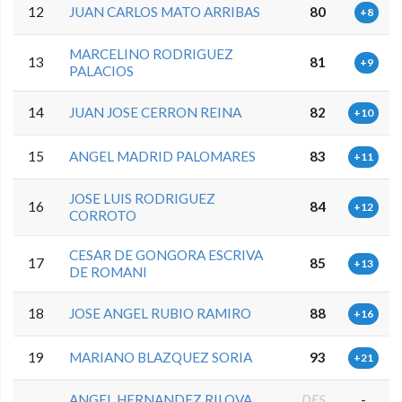
12
JUAN CARLOS MATO ARRIBAS
80
+8
MARCELINO RODRIGUEZ
13
81
+9
PALACIOS
14
JUAN JOSE CERRON REINA
82
+10
15
ANGEL MADRID PALOMARES
83
+11
JOSE LUIS RODRIGUEZ
16
84
+12
CORROTO
CESAR DE GONGORA ESCRIVA
17
85
+13
DE ROMANI
18
JOSE ANGEL RUBIO RAMIRO
88
+16
19
MARIANO BLAZQUEZ SORIA
93
+21
ANGEL HERNANDEZ RILOVA
DES
-