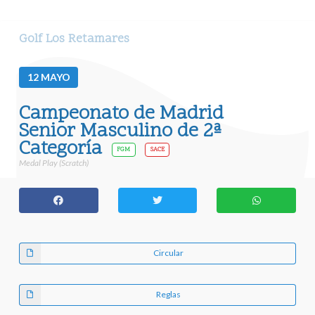
Golf Los Retamares
12
MAYO
Campeonato de Madrid
Senior Masculino de 2ª
Categoría
FGM
SACE
Medal Play (Scratch)
Circular
Reglas