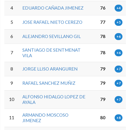
4
EDUARDO CAÑADA JIMENEZ
76
+4
5
JOSE RAFAEL NIETO CEREZO
77
+5
6
ALEJANDRO SEVILLANO GIL
78
+6
SANTIAGO DE SENTMENAT
7
78
+6
VILA
8
JORGE LLISO ARANGUREN
79
+7
9
RAFAEL SANCHEZ MUÑIZ
79
+7
ALFONSO HIDALGO LOPEZ DE
10
79
+7
AYALA
ARMANDO MOSCOSO
11
80
+8
JIMENEZ