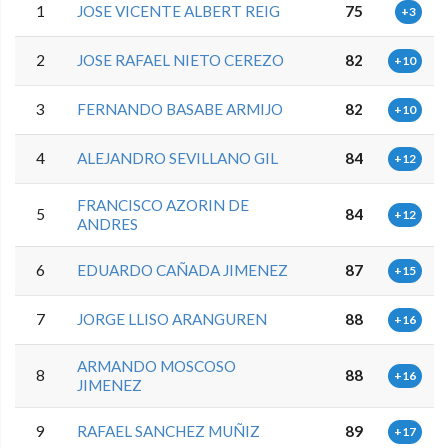
1
JOSE VICENTE ALBERT REIG
75
+3
2
JOSE RAFAEL NIETO CEREZO
82
+10
3
FERNANDO BASABE ARMIJO
82
+10
4
ALEJANDRO SEVILLANO GIL
84
+12
FRANCISCO AZORIN DE
5
84
+12
ANDRES
6
EDUARDO CAÑADA JIMENEZ
87
+15
7
JORGE LLISO ARANGUREN
88
+16
ARMANDO MOSCOSO
8
88
+16
JIMENEZ
9
RAFAEL SANCHEZ MUÑIZ
89
+17