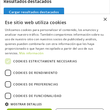
Resultados destacados
Cargar resultados destacados
×
Ese sitio web utiliza cookies
Utilizamos cookies para personalizar el contenido, los anuncios y
analizar nuestro tráfico. También compartimos información sobre su
Contacta con el equipo de NextCaddy
uso de nuestro sitio con nuestros socios de publicidad y análisis,
quienes pueden combinarla con otra información que les haya
Opina
Contacta
proporcionado o que hayan recopilado a partir del uso de sus
servicios.
Más información
COOKIES ESTRICTAMENTE NECESARIAS
COOKIES DE RENDIMIENTO
Trabaja con nosotros
COOKIES DE PREFERENCIAS
COOKIES DE FUNCIONALIDAD
MOSTRAR DETALLES
2026 ©NextCaddy.
Añade tu Widget NextCaddy