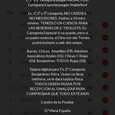
Handicap Individual All
Categoría Especial juegan Stableford
Pos
Jugador
Total
En 1º, 2º y 3º categoría, NO CADDIES.
NO MEDIDORES. Padres a 50 mtrs
mínimo. TENEDLO EN CUENTA PARA
1
JAVIER MARIN FERNANDEZ
29
-7
LAS RESERVAS DE E-TROLLEYS. En
Categoria Especial si se puede, pero si
2
MARCOS SANCHEZ NAVAS
30
un padre molesta, el Director del Torneo
-6
podrá invitarlo a salir del campo.
3
CARLOS CHECA BRAVO
31
-5
Barras. Chicos Amarillas (59). Alevines
masculinos Azules (55). Chicas  Rojas
(50). Benjamines TODOS Rojas (50).
4
LIANE GAVIRA RODRIGUEZ
32
-4
Tarjeta digital para 1ºy 2º Categoría.
Benjamines física. Quien no lleve
5
MAURICIO GARCIA ALBA
33
-3
teléfono, se le dará tarjeta física.
TODOS DEBEN PASAR POR
6
MARTIN QUIROS LOPEZ
34
-2
RECEPCIÓN AL FINALIZAR PARA
COMPROBAR QUE TODO ESTÉ BIEN
7
JAVIER DEL CID GOMEZ
34
-2
Comité de la Prueba:
D.ª María España
8
IVAN DURAN CAMPOS
34
-2