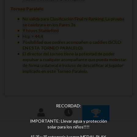
Torneo Paralelo
No valida para Clasificación Final ni Ranking. La prueba
se celebrara en los Pares 3s
9 hoyos Stableford
Hcp > 44,4
Posibilidad que padres acompañen o caddies (SOLO
EN ESTA TORNEO PARALELO).
El director del torneo tiene la potestad de poder
expulsar a cualquier acompañante que pueda molestar
de forma unilateral e incluso de descalificar al jugador
implicado en este Torneo Paralelo.
RECORDAD:
IMPORTANTE: Llevar agua y protección
solar para los niños!!!!
1º, 2º y 3º categoría juegan MEDAL PLAY.