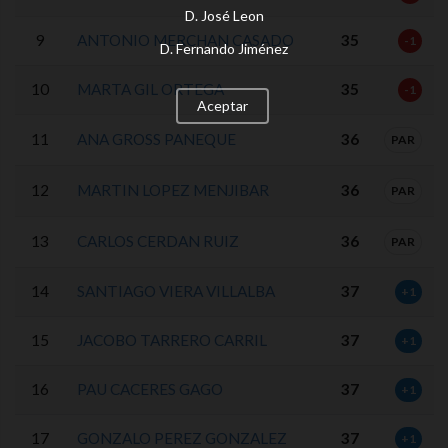
D. José Leon
9
ANTONIO MERCHAN CASADO
35
-1
D. Fernando Jiménez
10
MARTA GIL ORTEGA
35
-1
Aceptar
11
ANA GROSS PANEQUE
36
PAR
12
MARTIN LOPEZ MENJIBAR
36
PAR
13
CARLOS CERDAN RUIZ
36
PAR
14
SANTIAGO VIERA VILLALBA
37
+1
15
JACOBO TARRERO CARRIL
37
+1
16
PAU CACERES GAGO
37
+1
17
GONZALO PEREZ GONZALEZ
37
+1