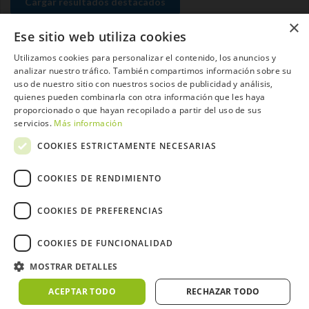
Cargar resultados destacados
×
Ese sitio web utiliza cookies
Utilizamos cookies para personalizar el contenido, los anuncios y
analizar nuestro tráfico. También compartimos información sobre su
Contacta con el equipo de NextCaddy
uso de nuestro sitio con nuestros socios de publicidad y análisis,
quienes pueden combinarla con otra información que les haya
Opina
Contacta
proporcionado o que hayan recopilado a partir del uso de sus
servicios.
Más información
COOKIES ESTRICTAMENTE NECESARIAS
COOKIES DE RENDIMIENTO
Trabaja con nosotros
COOKIES DE PREFERENCIAS
COOKIES DE FUNCIONALIDAD
MOSTRAR DETALLES
2026 ©NextCaddy.
Añade tu Widget NextCaddy
Política de Cookies
Política de Privacidad
ACEPTAR TODO
RECHAZAR TODO
Términos y Condiciones
Meteo ©AEMET
Meteo ©DarkSky