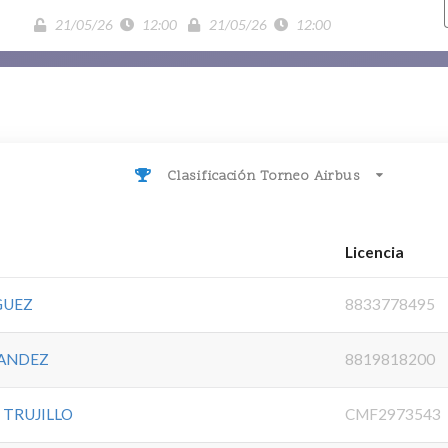
21/05/26
12:00
21/05/26
12:00
Clasificación Torneo Airbus
Licencia
GUEZ
8833778495
NANDEZ
8819818200
 TRUJILLO
CMF2973543