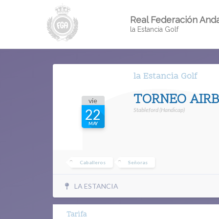
Real Federación Anda
la Estancia Golf
la Estancia Golf
TORNEO AIR
vie
Stableford (Handicap)
22
MAY
Caballeros
Señoras
LA ESTANCIA
Tarifa