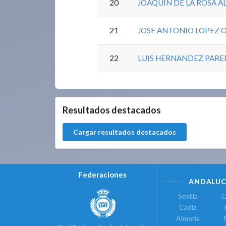
20
JOAQUIN DE LA ROSA A
21
JOSE ANTONIO LOPEZ 
22
LUIS HERNANDEZ PARE
0.0.0
Resultados destacados
Cargar resultados destacados
Federaciones
ANDALUC
Sevilla
C
Cadiz
Almeria