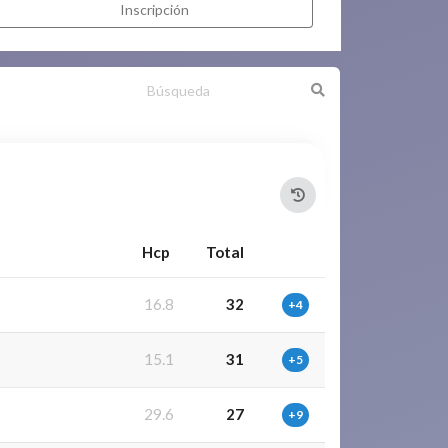
Inscripción
Hcp
Total
16.8
32
+4
15.1
31
+5
29.6
27
+9