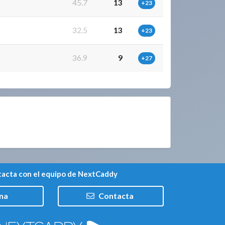
45.7
13
+23
32.5
13
+23
36.9
9
+27
acta con el equipo de NextCaddy
na
Contacta