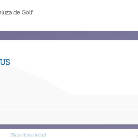
luza de Golf
BUS
Plazo (hora local)