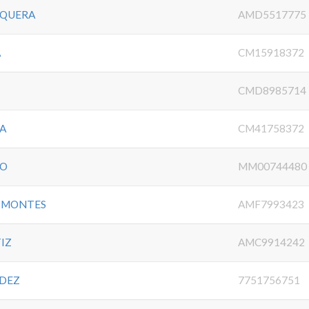
SQUERA
AMD5517775
A
CM15918372
CMD8985714
LA
CM41758372
NO
MM00744480
Z MONTES
AMF7993423
IZ
AMC9914242
NDEZ
7751756751