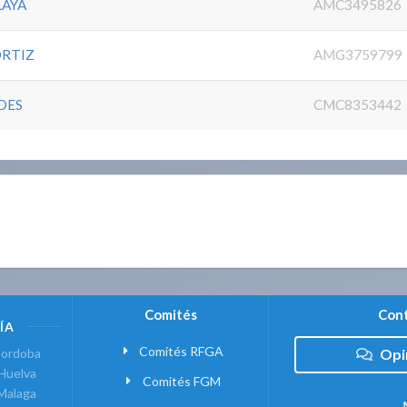
LAYA
AMC3495826
ORTIZ
AMG3759799
DES
CMC8353442
Comités
Cont
ÍA
Comités RFGA
ordoba
Opi
Huelva
Comités FGM
Malaga