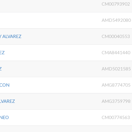
CM00793902
AMD5492080
 ALVAREZ
CM00040553
EZ
CMA8441440
Z
AMD5021585
LCON
AMG8774705
LVAREZ
AMG3759798
ONEO
CM00774563