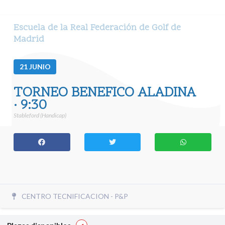
Escuela de la Real Federación de Golf de
Madrid
21
JUNIO
TORNEO BENEFICO ALADINA
· 9:30
Stableford (Handicap)
CENTRO TECNIFICACION - P&P