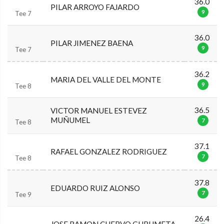
36.0
PILAR ARROYO FAJARDO
9
Tee 7
36.0
PILAR JIMENEZ BAENA
9
Tee 7
36.2
MARIA DEL VALLE DEL MONTE
9
Tee 8
36.5
VICTOR MANUEL ESTEVEZ
MUÑUMEL
7
Tee 8
37.1
RAFAEL GONZALEZ RODRIGUEZ
7
Tee 8
37.8
EDUARDO RUIZ ALONSO
7
Tee 9
26.4
JOSE RAMON CUERVO GURUMETA