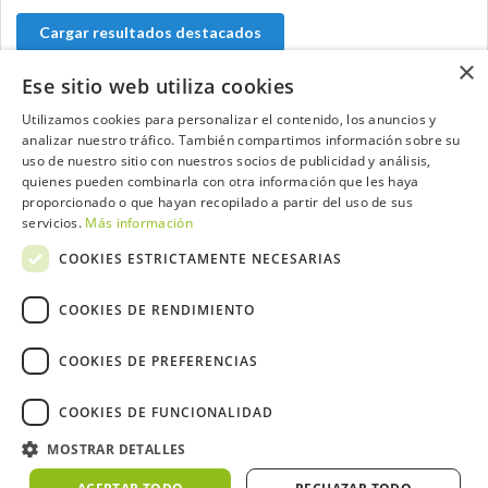
Cargar resultados destacados
×
Ese sitio web utiliza cookies
Utilizamos cookies para personalizar el contenido, los anuncios y
Contacta con el equipo de NextCaddy
analizar nuestro tráfico. También compartimos información sobre su
uso de nuestro sitio con nuestros socios de publicidad y análisis,
quienes pueden combinarla con otra información que les haya
Opina
Contacta
proporcionado o que hayan recopilado a partir del uso de sus
servicios.
Más información
COOKIES ESTRICTAMENTE NECESARIAS
COOKIES DE RENDIMIENTO
Trabaja con nosotros
COOKIES DE PREFERENCIAS
COOKIES DE FUNCIONALIDAD
MOSTRAR DETALLES
2026 ©NextCaddy.
Añade tu Widget NextCaddy
Política de Cookies
Política de Privacidad