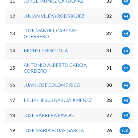
11
JORGE MUÑOZ CARDEÑAS
33
+3
12
JULIAN VILEYA RODRIGUEZ
32
+4
JOSE MANUEL CABEZAS
13
32
+4
GUERRERO
14
MICHELE BISCUOLA
31
+5
ANTONIO ALBERTO GARCIA
15
31
+5
CORDERO
16
JUAN JOSE COLOME RICO
30
+6
17
FELIPE JESUS GARCIA JIMENEZ
28
+8
18
JOSE BARRERA PAVON
27
+9
19
JOSE MARIA ROJAS GARCIA
26
+10