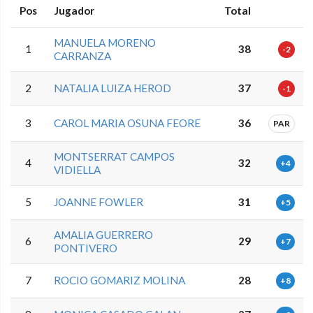
Pos
Jugador
Total
MANUELA MORENO
1
38
-2
CARRANZA
2
NATALIA LUIZA HEROD
37
-1
3
CAROL MARIA OSUNA FEORE
36
PAR
MONTSERRAT CAMPOS
4
32
+4
VIDIELLA
5
JOANNE FOWLER
31
+5
AMALIA GUERRERO
6
29
+7
PONTIVERO
7
ROCIO GOMARIZ MOLINA
28
+8