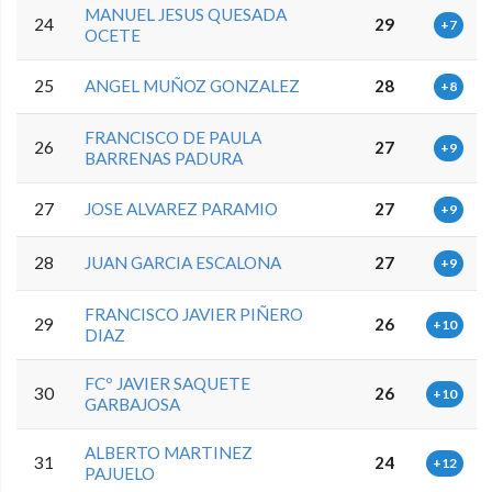
MANUEL JESUS QUESADA
24
29
+7
OCETE
25
ANGEL MUÑOZ GONZALEZ
28
+8
FRANCISCO DE PAULA
26
27
+9
BARRENAS PADURA
27
JOSE ALVAREZ PARAMIO
27
+9
28
JUAN GARCIA ESCALONA
27
+9
FRANCISCO JAVIER PIÑERO
29
26
+10
DIAZ
FCº JAVIER SAQUETE
30
26
+10
GARBAJOSA
ALBERTO MARTINEZ
31
24
+12
PAJUELO