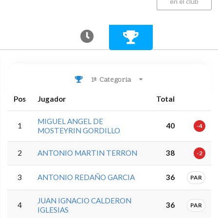
en el club
1ª Categoria
Pos
Jugador
Total
MIGUEL ANGEL DE
1
40
-4
MOSTEYRIN GORDILLO
2
ANTONIO MARTIN TERRON
38
-2
3
ANTONIO REDAÑO GARCIA
36
PAR
JUAN IGNACIO CALDERON
4
36
PAR
IGLESIAS