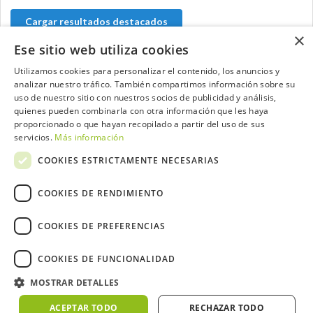
Cargar resultados destacados
×
Ese sitio web utiliza cookies
Utilizamos cookies para personalizar el contenido, los anuncios y
analizar nuestro tráfico. También compartimos información sobre su
Contacta con el equipo de NextCaddy
uso de nuestro sitio con nuestros socios de publicidad y análisis,
quienes pueden combinarla con otra información que les haya
Opina
Contacta
proporcionado o que hayan recopilado a partir del uso de sus
servicios.
Más información
COOKIES ESTRICTAMENTE NECESARIAS
COOKIES DE RENDIMIENTO
Trabaja con nosotros
COOKIES DE PREFERENCIAS
COOKIES DE FUNCIONALIDAD
MOSTRAR DETALLES
2026 ©NextCaddy.
Añade tu Widget NextCaddy
Política de Cookies
Política de Privacidad
ACEPTAR TODO
RECHAZAR TODO