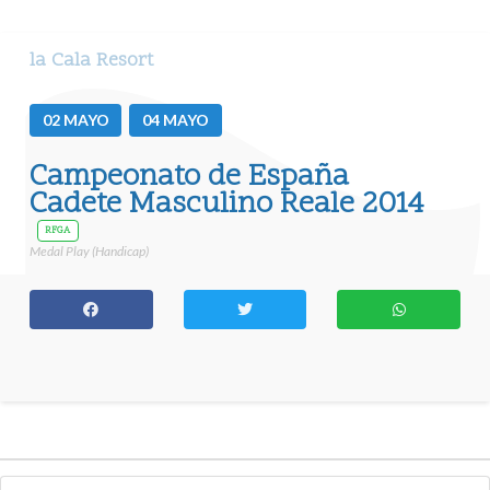
la Cala Resort
02
MAYO
04
MAYO
Campeonato de España
Cadete Masculino Reale 2014
RFGA
Medal Play (Handicap)