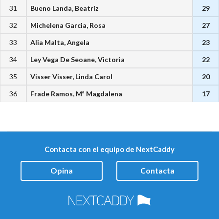
31
Bueno Landa, Beatriz
29
32
Michelena Garcia, Rosa
27
33
Alia Malta, Angela
23
34
Ley Vega De Seoane, Victoria
22
35
Visser Visser, Linda Carol
20
36
Frade Ramos, Mª Magdalena
17
Contacta con el equipo de NextCaddy
Opina
Contacta