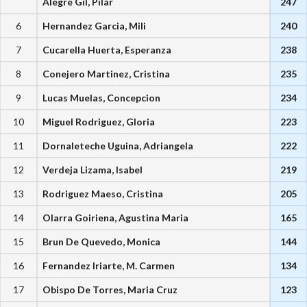
Alegre Gil, Pilar
247
6
Hernandez Garcia, Mili
240
7
Cucarella Huerta, Esperanza
238
8
Conejero Martinez, Cristina
235
9
Lucas Muelas, Concepcion
234
10
Miguel Rodriguez, Gloria
223
11
Dornaleteche Uguina, Adriangela
222
12
Verdeja Lizama, Isabel
219
13
Rodriguez Maeso, Cristina
205
14
Olarra Goiriena, Agustina Maria
165
15
Brun De Quevedo, Monica
144
16
Fernandez Iriarte, M. Carmen
134
17
Obispo De Torres, Maria Cruz
123