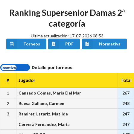
Ranking Supersenior Damas 2ª
categoría
Última actualización: 17-07-2026 08:53
Torneos
PDF
Normativa
Detalle por torneos
#
Jugador
Total
1
Cansado Comas, Maria Del Mar
267
2
Buesa Galiano, Carmen
248
3
Ramirez Ustariz, Matilde
247
Cervera Fernandez, Maria
247