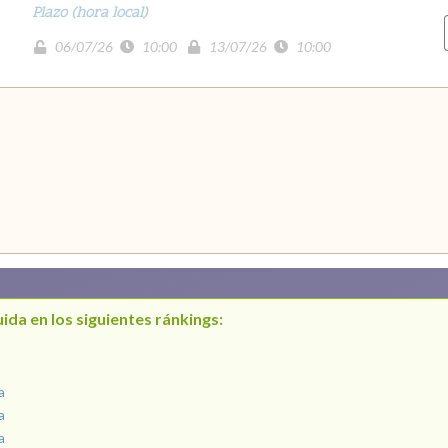
Plazo (hora local)
06/07/26
10:00
13/07/26
10:00
ida en los siguientes ránkings:
a
a
a