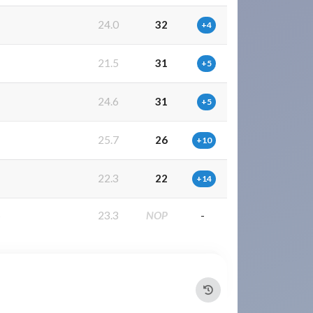
3
24.0
32
+4
4
21.5
31
+5
5
24.6
31
+5
1
25.7
26
+10
5
22.3
22
+14
6
23.3
NOP
-