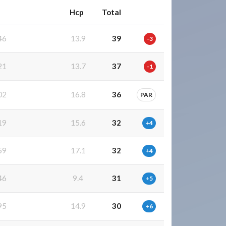
Hcp
Total
46
13.9
39
-3
21
13.7
37
-1
02
16.8
36
PAR
19
15.6
32
+4
59
17.1
32
+4
46
9.4
31
+5
95
14.9
30
+6