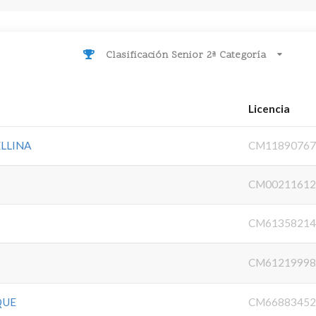
Clasificación Senior 2ª Categoría
Licencia
ELLINA
CM1189076
CM0021161
CM6135821
CM6121999
QUE
CM6688345