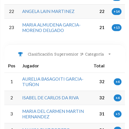
22
ANGELA LAIN MARTINEZ
22
+14
MARIA ALMUDENA GARCIA-
23
21
+15
MORENO DELGADO
Clasificación Supersenior 1ª Categoría
Pos
Jugador
Total
AURELIA BASAGOITI GARCIA-
1
32
+4
TUÑON
2
ISABEL DE CARLOS DA RIVA
32
+4
MARIA DEL CARMEN MARTIN
3
31
+5
HERNANDEZ