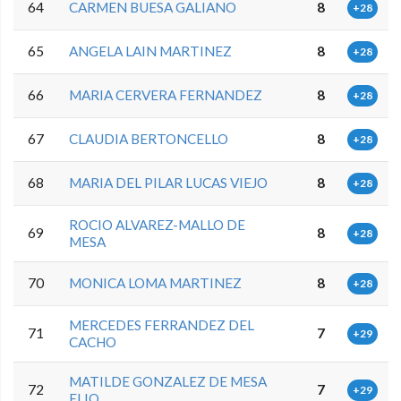
64
CARMEN BUESA GALIANO
8
+28
65
ANGELA LAIN MARTINEZ
8
+28
66
MARIA CERVERA FERNANDEZ
8
+28
67
CLAUDIA BERTONCELLO
8
+28
68
MARIA DEL PILAR LUCAS VIEJO
8
+28
ROCIO ALVAREZ-MALLO DE
69
8
+28
MESA
70
MONICA LOMA MARTINEZ
8
+28
MERCEDES FERRANDEZ DEL
71
7
+29
CACHO
MATILDE GONZALEZ DE MESA
72
7
+29
ELIO