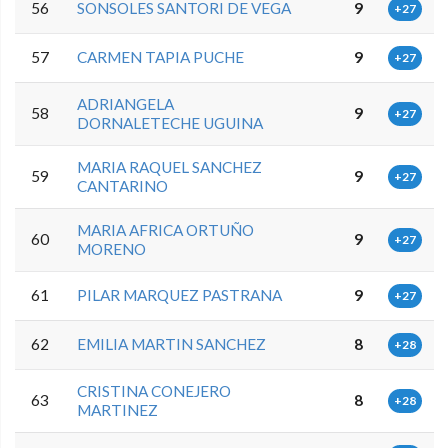
56
SONSOLES SANTORI DE VEGA
9
+27
57
CARMEN TAPIA PUCHE
9
+27
ADRIANGELA
58
9
+27
DORNALETECHE UGUINA
MARIA RAQUEL SANCHEZ
59
9
+27
CANTARINO
MARIA AFRICA ORTUÑO
60
9
+27
MORENO
61
PILAR MARQUEZ PASTRANA
9
+27
62
EMILIA MARTIN SANCHEZ
8
+28
CRISTINA CONEJERO
63
8
+28
MARTINEZ