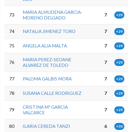
MARIA ALMUDENA GARCIA-
73
7
+29
MORENO DELGADO
74
NATALIA JIMENEZ TORO
7
+29
75
ANGELA ALIA MALTA
7
+29
MARIA PEREZ-SEOANE
76
7
+29
ALVAREZ DE TOLEDO
77
PALOMA GALBIS MORA
7
+29
78
SUSANA CALLE RODRIGUEZ
7
+29
CRISTINA Mª GARCIA
79
7
+29
VALCARCE
80
ILARIA CEREDA TANZI
6
+30