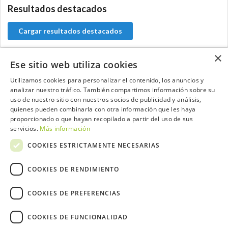
Resultados destacados
Cargar resultados destacados
×
Ese sitio web utiliza cookies
Utilizamos cookies para personalizar el contenido, los anuncios y
Contacta con el equipo de NextCaddy
analizar nuestro tráfico. También compartimos información sobre su
uso de nuestro sitio con nuestros socios de publicidad y análisis,
Opina
Contacta
quienes pueden combinarla con otra información que les haya
proporcionado o que hayan recopilado a partir del uso de sus
servicios.
Más información
COOKIES ESTRICTAMENTE NECESARIAS
Trabaja con nosotros
COOKIES DE RENDIMIENTO
COOKIES DE PREFERENCIAS
COOKIES DE FUNCIONALIDAD
2026 ©NextCaddy.
Añade tu Widget NextCaddy