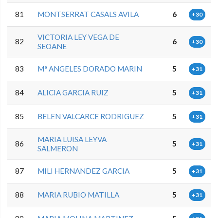
81
MONTSERRAT CASALS AVILA
6
+30
VICTORIA LEY VEGA DE
82
6
+30
SEOANE
83
Mª ANGELES DORADO MARIN
5
+31
84
ALICIA GARCIA RUIZ
5
+31
85
BELEN VALCARCE RODRIGUEZ
5
+31
MARIA LUISA LEYVA
86
5
+31
SALMERON
87
MILI HERNANDEZ GARCIA
5
+31
88
MARIA RUBIO MATILLA
5
+31