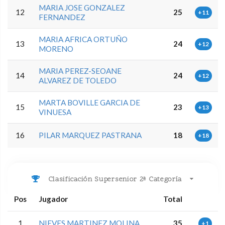
MARIA JOSE GONZALEZ
12
25
+11
FERNANDEZ
MARIA AFRICA ORTUÑO
13
24
+12
MORENO
MARIA PEREZ-SEOANE
14
24
+12
ALVAREZ DE TOLEDO
MARTA BOVILLE GARCIA DE
15
23
+13
VINUESA
16
PILAR MARQUEZ PASTRANA
18
+18
Clasificación Supersenior 2ª Categoría
Pos
Jugador
Total
1
NIEVES MARTINEZ MOLINA
35
+1