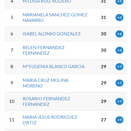
4
M LUISA RUIZ RODERO
31
+5
MARIANELA SANCHEZ-GOMEZ
5
31
+5
NAVARRO
6
ISABEL ALONSO GONZALEZ
30
+6
BELEN FERNANDEZ
7
30
+6
FERNANDEZ
8
MºEUGENIA BLANCO GARCIA
29
+7
MARIA CRUZ MOLINA
9
29
+7
MORENO
ROSARIO FERNANDEZ
10
29
+7
FERNANDEZ
MARIA JESUS RODRIGUEZ
11
27
+9
ORTIZ