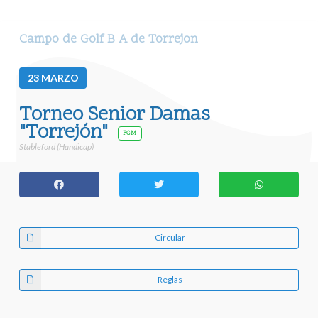
Campo de Golf B A de Torrejon
23
MARZO
Torneo Senior Damas
"Torrejón"
FGM
Stableford (Handicap)
Circular
Reglas