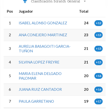
Clasificación Scratch General
Pos
Jugador
Total
1
ISABEL ALONSO GONZALEZ
24
+12
2
ANA CONEJERO MARTINEZ
23
+13
AURELIA BASAGOITI GARCIA-
3
21
+15
TUÑON
4
SILVINA LOPEZ FREYRE
21
+15
MARIA ELENA DELGADO
5
20
+16
PALOMAR
6
JUANA RUIZ CANTADOR
20
+16
7
PAULA GARRETANO
19
+17