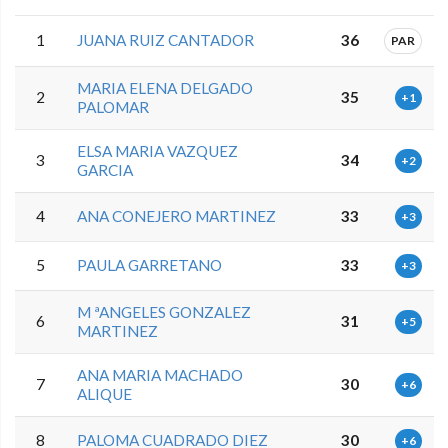
1
JUANA RUIZ CANTADOR
36
PAR
MARIA ELENA DELGADO
2
35
+1
PALOMAR
ELSA MARIA VAZQUEZ
3
34
+2
GARCIA
4
ANA CONEJERO MARTINEZ
33
+3
5
PAULA GARRETANO
33
+3
M ªANGELES GONZALEZ
6
31
+5
MARTINEZ
ANA MARIA MACHADO
7
30
+6
ALIQUE
8
PALOMA CUADRADO DIEZ
30
+6