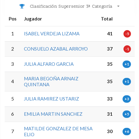
Clasificación Supersenior 3ª Categoría
Pos
Jugador
Total
1
ISABEL VERDEJA LIZAMA
41
-5
2
CONSUELO AZABAL ARROYO
37
-1
3
JULIA ALFARO GARCIA
35
+1
MARIA BEGOÑA ARNAIZ
4
35
+1
QUINTANA
5
JULIA RAMIREZ USTARIZ
33
+3
6
EMILIA MARTIN SANCHEZ
31
+5
MATILDE GONZALEZ DE MESA
7
30
+6
ELIO