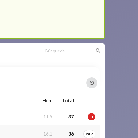
Hcp
Total
11.5
37
-1
16.1
36
PAR