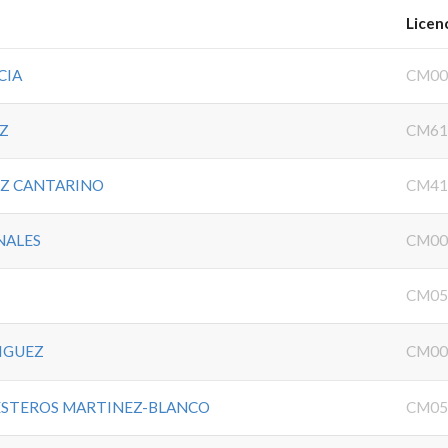
Licen
CIA
CM00
Z
CM61
EZ CANTARINO
CM41
NALES
CM00
CM05
IGUEZ
CM00
ESTEROS MARTINEZ-BLANCO
CM05