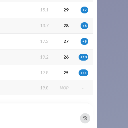
15.1
29
+7
13.7
28
+8
17.3
27
+9
19.2
26
+10
17.8
25
+11
19.8
NOP
-