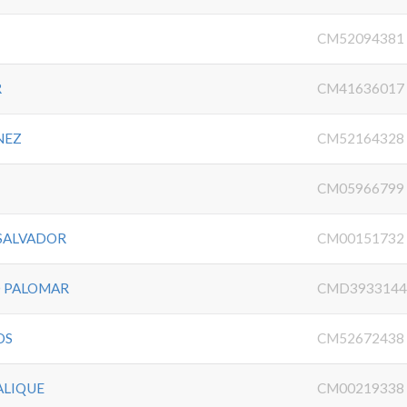
CM52094381
R
CM41636017
NEZ
CM52164328
CM05966799
 SALVADOR
CM00151732
O PALOMAR
CMD393314
OS
CM52672438
ALIQUE
CM00219338