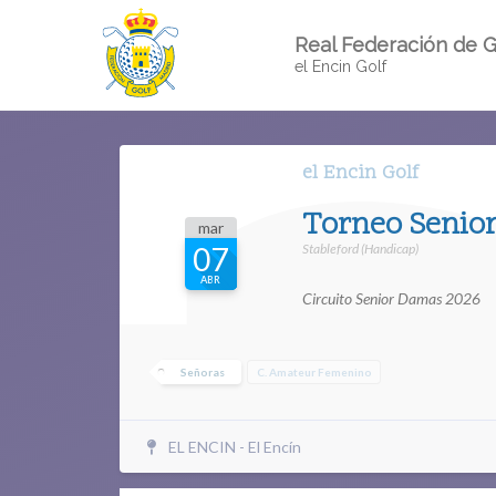
Real Federación de G
el Encin Golf
el Encin Golf
Torneo Senior
mar
Stableford (Handicap)
07
ABR
Circuito Senior Damas 2026
Señoras
C. Amateur Femenino
EL ENCIN - El Encín