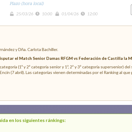
Plazo (hora local)
25/03/26
10:00
01/04/26
12:00
rnández y Dña. Carlota Bachiller.
disputar el Match Senior Damas RFGM vs Federación de Castilla la 
 categoría (1º y 2ª categoría senior y 1ª, 2ª y 3ª categoría supersenior) d
Encín (7 abril). Las categorías vienen determinadas por el Ranking al q
ida en los siguientes ránkings: