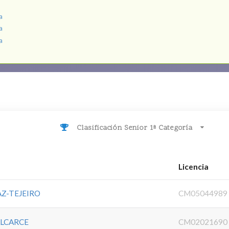
a
a
a
Clasificación Senior 1ª Categoría
Licencia
AZ-TEJEIRO
CM05044989
ALCARCE
CM02021690