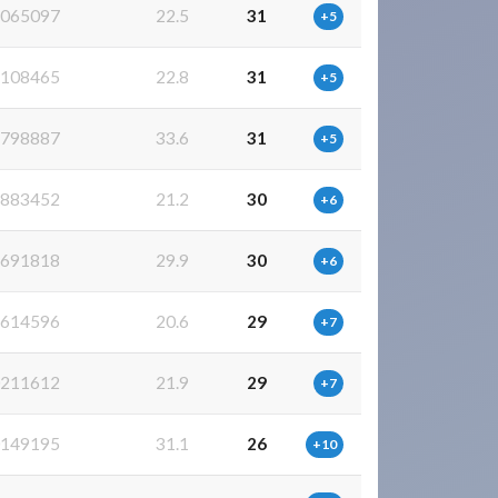
065097
22.5
31
+5
108465
22.8
31
+5
798887
33.6
31
+5
883452
21.2
30
+6
691818
29.9
30
+6
614596
20.6
29
+7
211612
21.9
29
+7
149195
31.1
26
+10