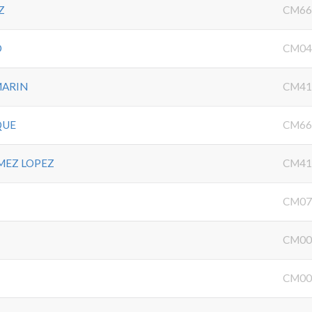
Z
CM66
O
CM04
MARIN
CM41
QUE
CM66
MEZ LOPEZ
CM41
CM07
CM00
CM00