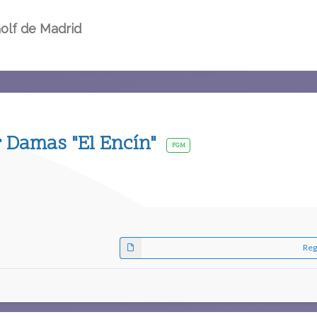
olf de Madrid
 Damas "El Encín"
FGM
Reg