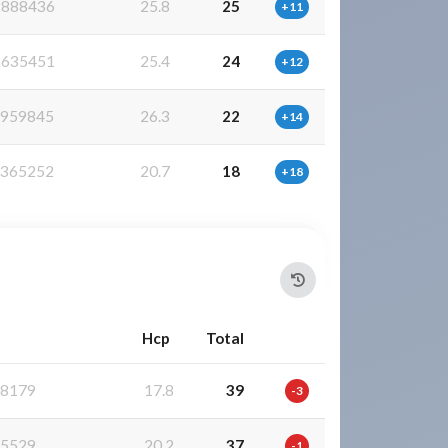
888436
25.8
25
+11
635451
25.4
24
+12
959845
26.3
22
+14
365252
20.7
18
+18
Hcp
Total
8179
17.8
39
-3
5529
20.2
37
-1