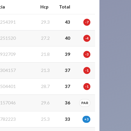
cia
Hcp
Total
254391
29.3
43
-7
251520
27.2
40
-4
932709
21.8
39
-3
304157
21.3
37
-1
504401
28.7
37
-1
157046
29.6
36
PAR
782223
25.3
33
+3