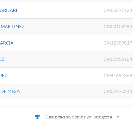
ARILARI
CM05297123
Z MARTINEZ
CM02102494
GARCIA
CM12389817
EZ
CM07256164
UEZ
CM41691369
 DE MESA
CM07190944
Clasificación Senior 2ª Categoría