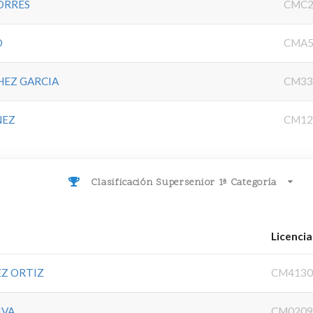
ORRES
CMC2
O
CMA5
HEZ GARCIA
CM33
NEZ
CM12
Clasificación Supersenior 1ª Categoría
Licencia
EZ ORTIZ
CM4130
IVA
CM0209