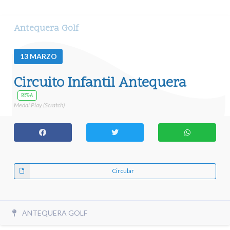
Antequera Golf
13
MARZO
Circuito Infantil Antequera
RFGA
Medal Play (Scratch)
Circular
ANTEQUERA GOLF