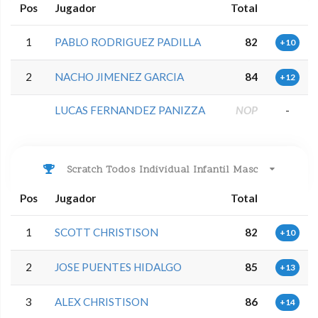
Pos
Jugador
Total
1
PABLO RODRIGUEZ PADILLA
82
+10
2
NACHO JIMENEZ GARCIA
84
+12
LUCAS FERNANDEZ PANIZZA
NOP
-
Scratch Todos Individual Infantil Masc
Pos
Jugador
Total
1
SCOTT CHRISTISON
82
+10
2
JOSE PUENTES HIDALGO
85
+13
3
ALEX CHRISTISON
86
+14