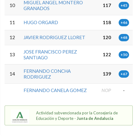
MIGUEL ANGEL MONTERO
10
117
+45
GRANADOS
11
HUGO ORGARD
118
+46
12
JAVIER RODRIGUEZ LLORET
120
+48
JOSE FRANCISCO PEREZ
13
122
+50
SANTIAGO
FERNANDO CONCHA
14
139
+67
RODRIGUEZ
FERNANDO CANELA GOMEZ
NOP
-
Actividad subvencionada por la Consejería de
Educación y Deporte -
Junta de Andalucía
0.0.0