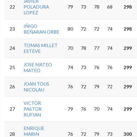
JAVIER
22
POLADURA
79
73
78
68
298
LOPEZ
IÑIGO
23
80
72
72
74
298
BEÑARAN ORBE
TOMAS MILLET
24
70
78
77
74
299
ESTEVE
JOSE MATEO
25
74
73
76
76
299
MATEO
JOAN TOUS
26
76
72
79
72
299
NICOLAU
VICTOR
27
PASTOR
79
76
70
74
299
RUFIAN
ENRIQUE
28
MARIN
76
72
79
73
300