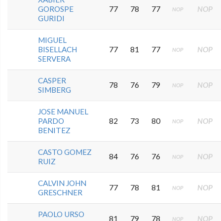
GOROSPE
77
78
77
NOP
NOP
GURIDI
MIGUEL
BISELLACH
77
81
77
NOP
NOP
SERVERA
CASPER
78
76
79
NOP
NOP
SIMBERG
JOSE MANUEL
PARDO
82
73
80
NOP
NOP
BENITEZ
CASTO GOMEZ
84
76
76
NOP
NOP
RUIZ
CALVIN JOHN
77
78
81
NOP
NOP
GRESCHNER
PAOLO URSO
81
79
78
NOP
NOP