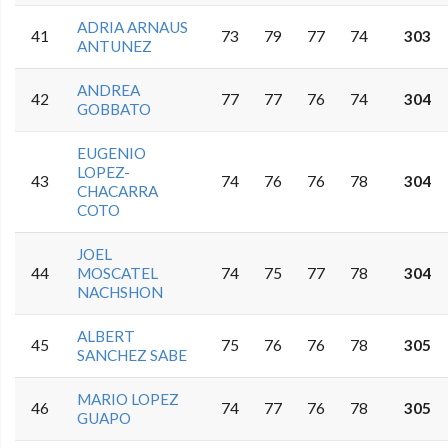
ADRIA ARNAUS
41
73
79
77
74
303
ANTUNEZ
ANDREA
42
77
77
76
74
304
GOBBATO
EUGENIO
LOPEZ-
43
74
76
76
78
304
CHACARRA
COTO
JOEL
44
MOSCATEL
74
75
77
78
304
NACHSHON
ALBERT
45
75
76
76
78
305
SANCHEZ SABE
MARIO LOPEZ
46
74
77
76
78
305
GUAPO