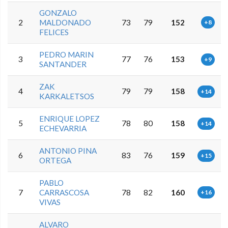
GONZALO
2
MALDONADO
73
79
152
+8
FELICES
PEDRO MARIN
3
77
76
153
+9
SANTANDER
ZAK
4
79
79
158
+14
KARKALETSOS
ENRIQUE LOPEZ
5
78
80
158
+14
ECHEVARRIA
ANTONIO PINA
6
83
76
159
+15
ORTEGA
PABLO
7
CARRASCOSA
78
82
160
+16
VIVAS
ALVARO