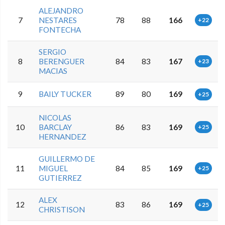
ALEJANDRO
7
NESTARES
78
88
166
+22
FONTECHA
SERGIO
8
BERENGUER
84
83
167
+23
MACIAS
9
BAILY TUCKER
89
80
169
+25
NICOLAS
10
BARCLAY
86
83
169
+25
HERNANDEZ
GUILLERMO DE
11
MIGUEL
84
85
169
+25
GUTIERREZ
ALEX
12
83
86
169
+25
CHRISTISON