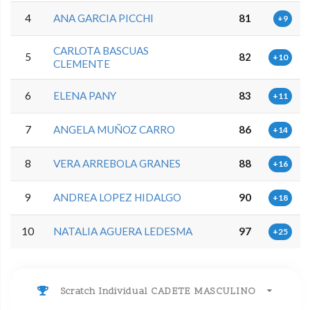
4
ANA GARCIA PICCHI
81
+9
CARLOTA BASCUAS
5
82
+10
CLEMENTE
6
ELENA PANY
83
+11
7
ANGELA MUÑOZ CARRO
86
+14
8
VERA ARREBOLA GRANES
88
+16
9
ANDREA LOPEZ HIDALGO
90
+18
10
NATALIA AGUERA LEDESMA
97
+25
Scratch Individual CADETE MASCULINO