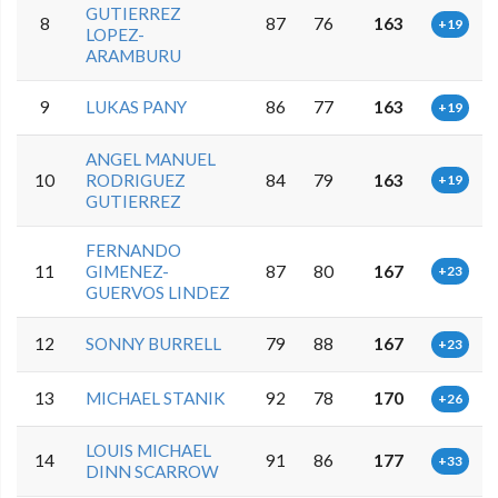
GUTIERREZ
8
87
76
163
+19
LOPEZ-
ARAMBURU
9
LUKAS PANY
86
77
163
+19
ANGEL MANUEL
10
RODRIGUEZ
84
79
163
+19
GUTIERREZ
FERNANDO
11
GIMENEZ-
87
80
167
+23
GUERVOS LINDEZ
12
SONNY BURRELL
79
88
167
+23
13
MICHAEL STANIK
92
78
170
+26
LOUIS MICHAEL
14
91
86
177
+33
DINN SCARROW