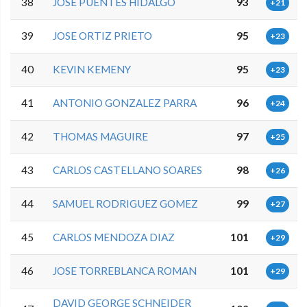
38
JOSE PUENTES HIDALGO
93
+21
39
JOSE ORTIZ PRIETO
95
+23
40
KEVIN KEMENY
95
+23
41
ANTONIO GONZALEZ PARRA
96
+24
42
THOMAS MAGUIRE
97
+25
43
CARLOS CASTELLANO SOARES
98
+26
44
SAMUEL RODRIGUEZ GOMEZ
99
+27
45
CARLOS MENDOZA DIAZ
101
+29
46
JOSE TORREBLANCA ROMAN
101
+29
DAVID GEORGE SCHNEIDER