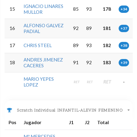
IGNACIO LINARES
15
85
93
178
+34
MULLOR
ALFONSO GALVEZ
16
92
89
181
+37
PADIAL
17
CHRIS STEEL
89
93
182
+38
ANDRES JIMENEZ
18
91
92
183
+39
CACERES
MARIO YEPES
RET
-
RET
RET
LOPEZ
Scratch Individual INFANTIL-ALEVIN FEMENINO
Pos
Jugador
J1
J2
Total
Mª MERCEDES