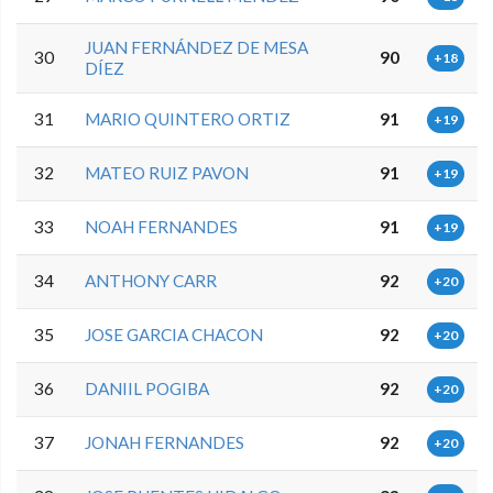
JUAN FERNÁNDEZ DE MESA
30
90
+18
DÍEZ
31
MARIO QUINTERO ORTIZ
91
+19
32
MATEO RUIZ PAVON
91
+19
33
NOAH FERNANDES
91
+19
34
ANTHONY CARR
92
+20
35
JOSE GARCIA CHACON
92
+20
36
DANIIL POGIBA
92
+20
37
JONAH FERNANDES
92
+20