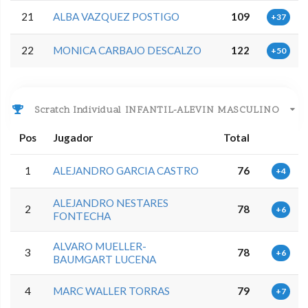
21
ALBA VAZQUEZ POSTIGO
109
+37
22
MONICA CARBAJO DESCALZO
122
+50
Scratch Individual INFANTIL-ALEVIN MASCULINO
Pos
Jugador
Total
1
ALEJANDRO GARCIA CASTRO
76
+4
ALEJANDRO NESTARES
2
78
+6
FONTECHA
ALVARO MUELLER-
3
78
+6
BAUMGART LUCENA
4
MARC WALLER TORRAS
79
+7