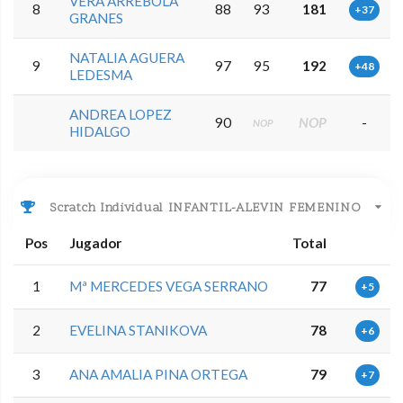
VERA ARREBOLA
8
88
93
181
+37
GRANES
NATALIA AGUERA
9
97
95
192
+48
LEDESMA
ANDREA LOPEZ
90
NOP
-
NOP
HIDALGO
Scratch Individual INFANTIL-ALEVIN FEMENINO
Pos
Jugador
Total
1
Mª MERCEDES VEGA SERRANO
77
+5
2
EVELINA STANIKOVA
78
+6
3
ANA AMALIA PINA ORTEGA
79
+7