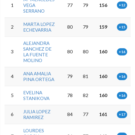
1
VEGA
77
79
156
+12
SERRANO
MARTA LOPEZ
2
80
79
159
+15
ECHEVARRIA
ALEJANDRA
SANCHEZ DE
3
80
80
160
+16
LA FUENTE
MOLINO
ANA AMALIA
4
79
81
160
+16
PINA ORTEGA
EVELINA
5
78
82
160
+16
STANIKOVA
JULIA LOPEZ
6
84
77
161
+17
RAMIREZ
LOURDES