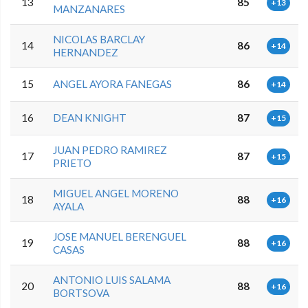
13
85
+13
MANZANARES
NICOLAS BARCLAY
14
86
+14
HERNANDEZ
15
ANGEL AYORA FANEGAS
86
+14
16
DEAN KNIGHT
87
+15
JUAN PEDRO RAMIREZ
17
87
+15
PRIETO
MIGUEL ANGEL MORENO
18
88
+16
AYALA
JOSE MANUEL BERENGUEL
19
88
+16
CASAS
ANTONIO LUIS SALAMA
20
88
+16
BORTSOVA