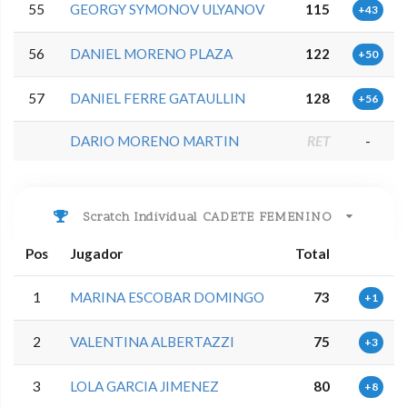
55
GEORGY SYMONOV ULYANOV
115
+43
56
DANIEL MORENO PLAZA
122
+50
57
DANIEL FERRE GATAULLIN
128
+56
DARIO MORENO MARTIN
RET
-
Scratch Individual CADETE FEMENINO
Pos
Jugador
Total
1
MARINA ESCOBAR DOMINGO
73
+1
2
VALENTINA ALBERTAZZI
75
+3
3
LOLA GARCIA JIMENEZ
80
+8