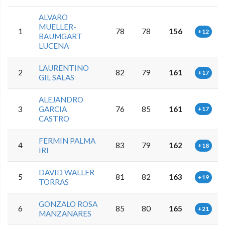
ALVARO
MUELLER-
1
78
78
156
+12
BAUMGART
LUCENA
LAURENTINO
2
82
79
161
+17
GIL SALAS
ALEJANDRO
3
GARCIA
76
85
161
+17
CASTRO
FERMIN PALMA
4
83
79
162
+18
IRI
DAVID WALLER
5
81
82
163
+19
TORRAS
GONZALO ROSA
6
85
80
165
+21
MANZANARES