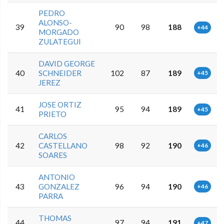
PEDRO
ALONSO-
39
90
98
188
+44
MORGADO
ZULATEGUI
DAVID GEORGE
40
SCHNEIDER
102
87
189
+45
JEREZ
JOSE ORTIZ
41
95
94
189
+45
PRIETO
CARLOS
42
CASTELLANO
98
92
190
+46
SOARES
ANTONIO
43
GONZALEZ
96
94
190
+46
PARRA
THOMAS
44
97
94
191
+47