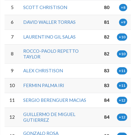
5
SCOTT CHRISTISON
80
+8
6
DAVID WALLER TORRAS
81
+9
7
LAURENTINO GIL SALAS
82
+10
ROCCO-PAOLO REPETTO
8
82
+10
TAYLOR
9
ALEX CHRISTISON
83
+11
10
FERMIN PALMA IRI
83
+11
11
SERGIO BERENGUER MACIAS
84
+12
GUILLERMO DE MIGUEL
12
84
+12
GUTIERREZ
GONZALO ROSA