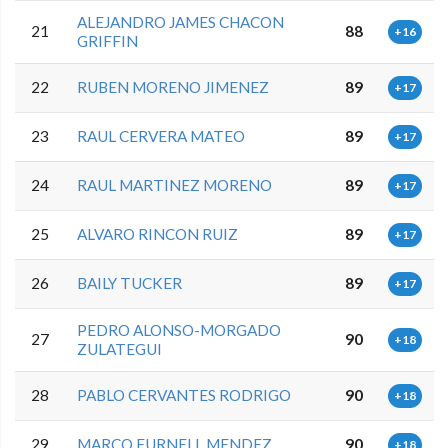
ALEJANDRO JAMES CHACON
21
88
+16
GRIFFIN
22
RUBEN MORENO JIMENEZ
89
+17
23
RAUL CERVERA MATEO
89
+17
24
RAUL MARTINEZ MORENO
89
+17
25
ALVARO RINCON RUIZ
89
+17
26
BAILY TUCKER
89
+17
PEDRO ALONSO-MORGADO
27
90
+18
ZULATEGUI
28
PABLO CERVANTES RODRIGO
90
+18
29
MARCO FURNELL MENDEZ
90
+18