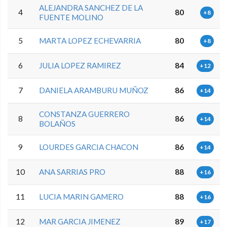
ALEJANDRA SANCHEZ DE LA
4
80
+8
FUENTE MOLINO
5
MARTA LOPEZ ECHEVARRIA
80
+8
6
JULIA LOPEZ RAMIREZ
84
+12
7
DANIELA ARAMBURU MUÑOZ
86
+14
CONSTANZA GUERRERO
8
86
+14
BOLAÑOS
9
LOURDES GARCIA CHACON
86
+14
10
ANA SARRIAS PRO
88
+16
11
LUCIA MARIN GAMERO
88
+16
12
MAR GARCIA JIMENEZ
89
+17