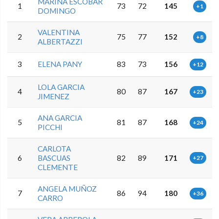
MARINA ESCOBAR
1
73
72
145
+1
DOMINGO
VALENTINA
2
75
77
152
+8
ALBERTAZZI
3
ELENA PANY
83
73
156
+12
LOLA GARCIA
4
80
87
167
+23
JIMENEZ
ANA GARCIA
5
81
87
168
+24
PICCHI
CARLOTA
6
BASCUAS
82
89
171
+27
CLEMENTE
ANGELA MUÑOZ
7
86
94
180
+36
CARRO