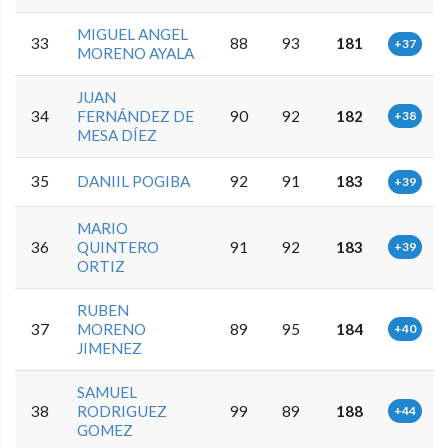
MIGUEL ANGEL
33
88
93
181
+37
MORENO AYALA
JUAN
34
FERNÁNDEZ DE
90
92
182
+38
MESA DÍEZ
35
DANIIL POGIBA
92
91
183
+39
MARIO
36
QUINTERO
91
92
183
+39
ORTIZ
RUBEN
37
MORENO
89
95
184
+40
JIMENEZ
SAMUEL
38
RODRIGUEZ
99
89
188
+44
GOMEZ