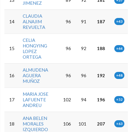
13
89
92
181
+37
JIMENEZ
CLAUDIA
14
ALNAJIM
96
91
187
+43
REVUELTA
CELIA
HONGYING
15
96
92
188
+44
LOPEZ
ORTEGA
ALMUDENA
16
AGUERA
96
96
192
+48
MUÑOZ
MARIA JOSE
17
LAFUENTE
102
94
196
+52
ANDREU
ANA BELEN
18
MORALES
106
101
207
+63
IZQUIERDO