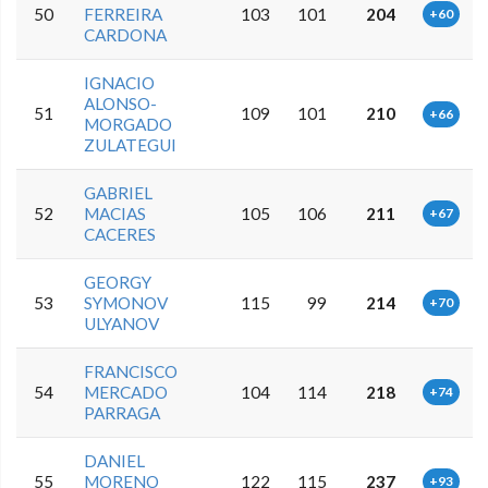
50
FERREIRA
103
101
204
+60
CARDONA
IGNACIO
ALONSO-
51
109
101
210
+66
MORGADO
ZULATEGUI
GABRIEL
52
MACIAS
105
106
211
+67
CACERES
GEORGY
53
SYMONOV
115
99
214
+70
ULYANOV
FRANCISCO
54
MERCADO
104
114
218
+74
PARRAGA
DANIEL
55
MORENO
122
115
237
+93