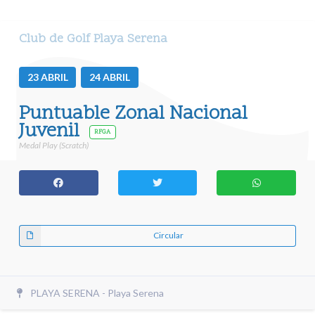
Club de Golf Playa Serena
23
ABRIL
24
ABRIL
Puntuable Zonal Nacional
Juvenil
RFGA
Medal Play (Scratch)
Circular
PLAYA SERENA - Playa Serena