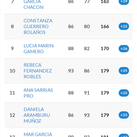
7
GARCIA
86
77
163
+19
CHACON
CONSTANZA
8
GUERRERO
86
80
166
+22
BOLAÑOS
LUCIA MARIN
9
88
82
170
+26
GAMERO
REBECA
10
FERNANDEZ
93
86
179
+35
ROBLES
ANA SARRIAS
11
88
91
179
+35
PRO
DANIELA
12
ARAMBURU
86
93
179
+35
MUÑOZ
MAR GARCIA