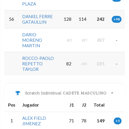
PLAZA
DANIEL FERRE
56
128
114
242
+98
GATAULLIN
DARIO
MORENO
RET
-
RET
RET
MARTIN
ROCCO-PAOLO
REPETTO
82
DES
-
DES
TAYLOR
Scratch Individual CADETE MASCULINO
Pos
Jugador
J1
J2
Total
ALEX FIELD
1
71
78
149
+5
JIMENEZ