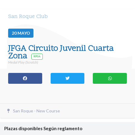
San Roque Club
20
MAYO
JFGA Circuito Juvenil Cuarta
Zona
RFGA
Medal Play (Scratch)
San Roque - New Course
Plazas disponibles
Según reglamento